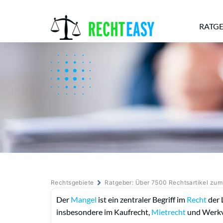
RATG
Alle
Anwälte
Ratgeber
News
Rechtsgebiete
Ratgeber: Über 7500 Rechtsartikel zu
Der
Mangel
ist ein zentraler Begriff im
Recht
der 
insbesondere im Kaufrecht,
Mietrecht
und Werkv