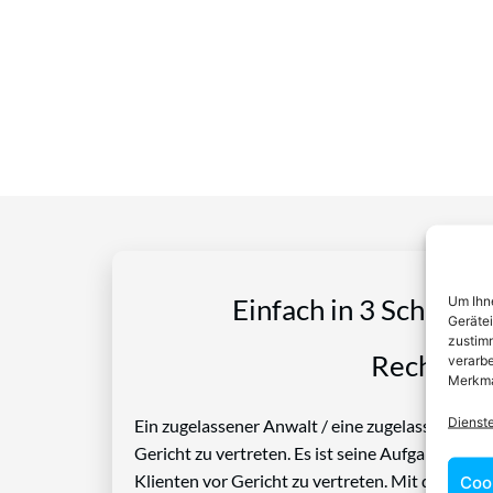
Um Ihne
Einfach in 3 Schritte
Geräte
zustimm
Rechtspro
verarbe
Merkma
Dienst
Ein zugelassener Anwalt / eine zugelassen Anwäl
Gericht zu vertreten. Es ist seine Aufgabe, Die
Klienten vor Gericht zu vertreten. Mit diesem 
Coo