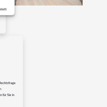
essum
Rechtsfrage
n
 für Sie in