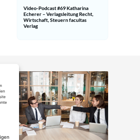
Video-Podcast #69 Katharina
Echerer – Verlagsleitung Recht,
Wirtschaft, Steuern facultas
Verlag
um
ien
site
mmte
igen