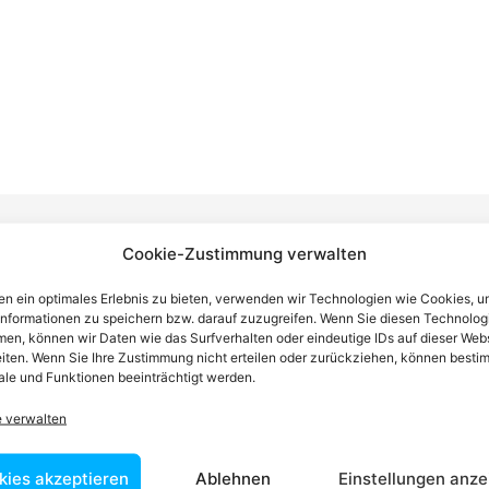
Cookie-Zustimmung verwalten
n ein optimales Erlebnis zu bieten, verwenden wir Technologien wie Cookies, 
n einen Anwalt finden, der auf Ihr
informationen zu speichern bzw. darauf zuzugreifen. Wenn Sie diesen Technolog
en, können wir Daten wie das Surfverhalten oder eindeutige IDs auf dieser Web
blem spezialisiert ist
iten. Wenn Sie Ihre Zustimmung nicht erteilen oder zurückziehen, können besti
le und Funktionen beeinträchtigt werden.
e verwalten
tin ist dafür da, über Rechtsfragen zu beraten und Klienten vor
nstleistungen im Bereich der Rechtsberatung zu erbringen und
Wissen kennt er alle relevanten Herausforderungen dieses Systems
kies akzeptieren
Ablehnen
Einstellungen anze