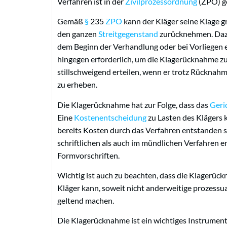
Verfahren ist in der
Zivilprozessordnung
(ZPO) ge
Gemäß
§
235
ZPO
kann der Kläger seine Klage 
den ganzen
Streitgegenstand
zurücknehmen. Dazu
dem Beginn der Verhandlung oder bei Vorliegen 
hingegen erforderlich, um die Klagerücknahme z
stillschweigend erteilen, wenn er trotz Rücknah
zu erheben.
Die Klagerücknahme hat zur Folge, dass das
Geri
Eine
Kostenentscheidung
zu Lasten des Klägers
bereits Kosten durch das Verfahren entstanden 
schriftlichen als auch im mündlichen Verfahren er
Formvorschriften.
Wichtig ist auch zu beachten, dass die Klagerüc
Kläger kann, soweit nicht anderweitige prozessu
geltend machen.
Die Klagerücknahme ist ein wichtiges Instrument 