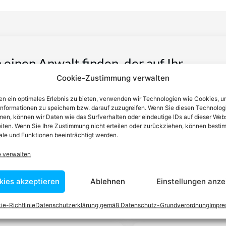
n einen Anwalt finden, der auf Ihr
Cookie-Zustimmung verwalten
blem spezialisiert ist
n ein optimales Erlebnis zu bieten, verwenden wir Technologien wie Cookies, 
informationen zu speichern bzw. darauf zuzugreifen. Wenn Sie diesen Technolog
tin ist dafür da, über Rechtsfragen zu beraten und Klienten vor
en, können wir Daten wie das Surfverhalten oder eindeutige IDs auf dieser Web
iten. Wenn Sie Ihre Zustimmung nicht erteilen oder zurückziehen, können besti
nstleistungen im Bereich der Rechtsberatung zu erbringen und
le und Funktionen beeinträchtigt werden.
Wissen kennt er alle relevanten Herausforderungen dieses Systems
rtraut.
e verwalten
kies akzeptieren
Ablehnen
Einstellungen anze
tEasy-Team -Best Choice der Anwälte in Österreich
ie-Richtlinie
Datenschutzerklärung gemäß Datenschutz-Grundverordnung
Impr