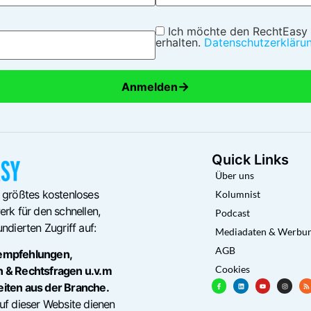
Ich möchte den RechtEasy
erhalten.
Datenschutzerkläru
→
Anmelden
Quick Links
Über uns
 größtes kostenloses
Kolumnist
rk für den schnellen,
Podcast
ndierten Zugriff auf:
Mediadaten & Werbu
AGB
empfehlungen,
Cookies
n & Rechtsfragen u.v.m
eiten aus der Branche.
uf dieser Website dienen