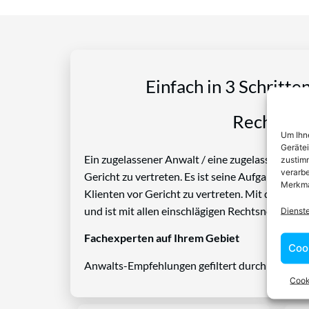
Einfach in 3 Schritte
Rechtspro
Um Ihne
Geräte
Ein zugelassener Anwalt / eine zugelassen Anwäl
zustimm
verarbe
Gericht zu vertreten. Es ist seine Aufgabe, Die
Merkma
Klienten vor Gericht zu vertreten. Mit diesem 
und ist mit allen einschlägigen Rechtsnormen ve
Dienst
Fachexperten auf Ihrem Gebiet
Coo
Anwalts-Empfehlungen gefiltert durch das Rech
Cook