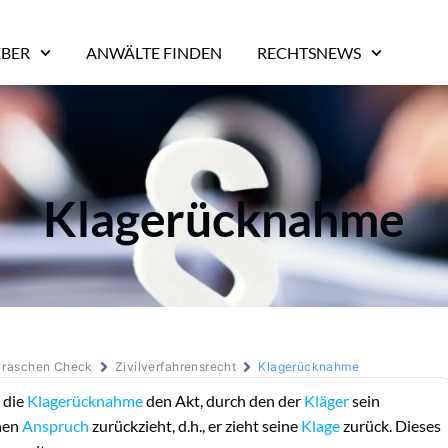
EBER
ANWÄLTE FINDEN
RECHTSNEWS
Klagerücknahme
m raschen Check
Zivilverfahrensrecht
Klagerücknahme
 die
Klagerücknahme
den Akt, durch den der
Kläger
sein
nen
Anspruch
zurückzieht, d.h., er zieht seine
Klage
zurück. Dieses