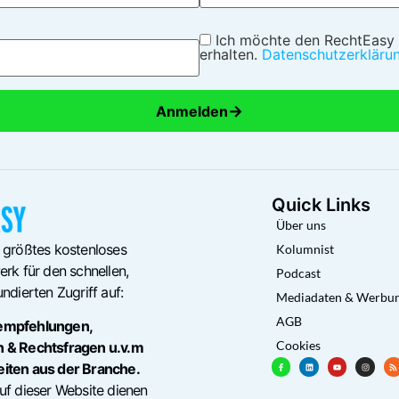
Ich möchte den RechtEasy
erhalten.
Datenschutzerkläru
→
Anmelden
Quick Links
Über uns
 größtes kostenloses
Kolumnist
rk für den schnellen,
Podcast
ndierten Zugriff auf:
Mediadaten & Werbu
AGB
empfehlungen,
Cookies
n & Rechtsfragen u.v.m
eiten aus der Branche.
uf dieser Website dienen