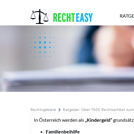
RATG
Alle
Anwälte
Ratgeber
News
Rechtsgebiete
Ratgeber: Über 7500 Rechtsartikel zu
In Österreich werden als
„Kindergeld“
grundsätzl
Familienbeihilfe