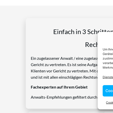
Einfach in 3 Schritte
Rechtspro
Um Ihne
Geräte
Ein zugelassener Anwalt / eine zugelassen Anwäl
zustimm
verarbe
Gericht zu vertreten. Es ist seine Aufgabe, Die
Merkma
Klienten vor Gericht zu vertreten. Mit diesem 
und ist mit allen einschlägigen Rechtsnormen ve
Dienst
Fachexperten auf Ihrem Gebiet
Coo
Anwalts-Empfehlungen gefiltert durch das Rech
Cook