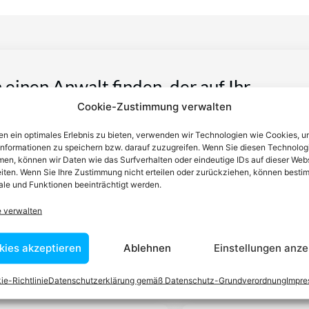
n einen Anwalt finden, der auf Ihr
Cookie-Zustimmung verwalten
blem spezialisiert ist
n ein optimales Erlebnis zu bieten, verwenden wir Technologien wie Cookies, 
informationen zu speichern bzw. darauf zuzugreifen. Wenn Sie diesen Technolog
tin ist dafür da, über Rechtsfragen zu beraten und Klienten vor
en, können wir Daten wie das Surfverhalten oder eindeutige IDs auf dieser Web
iten. Wenn Sie Ihre Zustimmung nicht erteilen oder zurückziehen, können besti
nstleistungen im Bereich der Rechtsberatung zu erbringen und
le und Funktionen beeinträchtigt werden.
Wissen kennt er alle relevanten Herausforderungen dieses Systems
rtraut.
e verwalten
kies akzeptieren
Ablehnen
Einstellungen anze
tEasy-Team -Best Choice der Anwälte in Österreich
ie-Richtlinie
Datenschutzerklärung gemäß Datenschutz-Grundverordnung
Impr