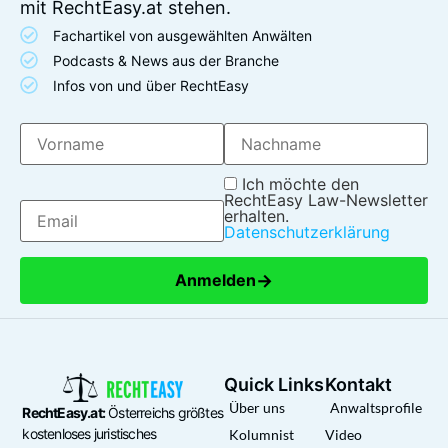
mit RechtEasy.at stehen.
Fachartikel von ausgewählten Anwälten
Podcasts & News aus der Branche
Infos von und über RechtEasy
Ich möchte den
RechtEasy Law-Newsletter
erhalten.
Datenschutzerklärung
→
Anmelden
Quick Links
Kontakt
Über uns
Anwaltsprofile
RechtEasy.at:
Österreichs größtes
kostenloses juristisches
Kolumnist
Video