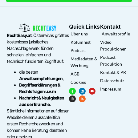
Quick Links
Kontakt
Über uns
Anwaltsprofile
RechtEasy.at:
Österreichs größtes
kostenloses juristisches
Kolumnist
Video
Nachschlagewerk für den
Produktionen
Podcast
schnellen, einfachen und
Podcast
Mediadaten &
technisch fundierten Zugriff auf:
Produktion
Werbung
die besten
Kontakt & PR
AGB
Anwaltsempfehlungen,
Datenschutz
Cookies
Begriffserklärungen &
Impressum
Rechtsfragen u.v.m
Nachricht & Neuigkeiten
aus der Branche.
Sämtliche Informationen auf dieser
Website dienen ausschließlich
ersten Recherchezwecken und
können keine Beratung darstellen
oder ersetzen.