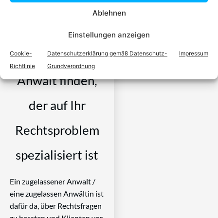
Ablehnen
Einfach in 3
Einstellungen anzeigen
Schritten einen
Cookie-
Datenschutzerklärung gemäß Datenschutz-
Impressum
Richtlinie
Grundverordnung
Anwalt finden,
der auf Ihr
Rechtsproblem
spezialisiert ist
Ein zugelassener Anwalt /
eine zugelassen Anwältin ist
dafür da, über Rechtsfragen
zu beraten und Klienten vor