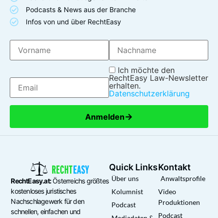
Podcasts & News aus der Branche
Infos von und über RechtEasy
Ich möchte den
RechtEasy Law-Newsletter
erhalten.
Datenschutzerklärung
→
Anmelden
Quick Links
Kontakt
Über uns
Anwaltsprofile
RechtEasy.at:
Österreichs größtes
kostenloses juristisches
Kolumnist
Video
Nachschlagewerk für den
Produktionen
Podcast
schnellen, einfachen und
Podcast
Mediadaten &