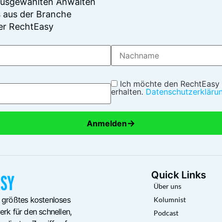
 ausgewählten Anwälten
 aus der Branche
er RechtEasy
Ich möchte den RechtEasy
erhalten.
Datenschutzerkläru
→
Anmelden
Quick Links
Über uns
 größtes kostenloses
Kolumnist
rk für den schnellen,
Podcast