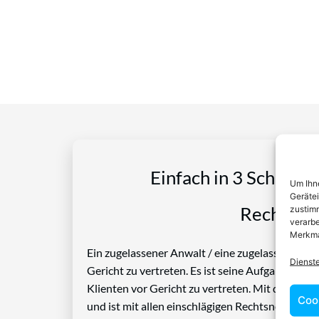
Einfach in 3 Schritte
Um Ihne
Geräte
Rechtspro
zustimm
verarbe
Merkma
Ein zugelassener Anwalt / eine zugelassen Anwäl
Dienst
Gericht zu vertreten. Es ist seine Aufgabe, Die
Klienten vor Gericht zu vertreten. Mit diesem 
Coo
und ist mit allen einschlägigen Rechtsnormen ve