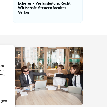
Echerer – Verlagsleitung Recht,
Wirtschaft, Steuern facultas
Verlag
um
ien
site
mmte
igen