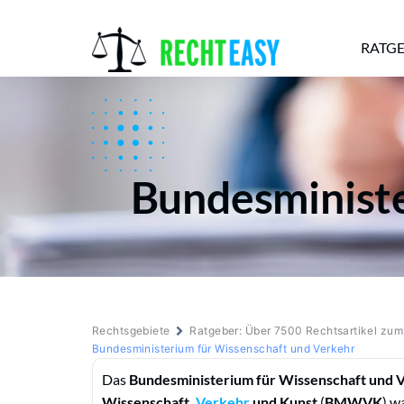
RATG
Alle
Anwälte
Ratgeber
News
Bundesministe
Rechtsgebiete
Ratgeber: Über 7500 Rechtsartikel zu
Bundesministerium für Wissenschaft und Verkehr
Das
Bundesministerium für Wissenschaft und 
Wissenschaft,
Verkehr
und Kunst
(
BMWVK
) w