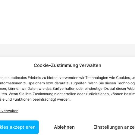
Cookie-Zustimmung verwalten
n einen Anwalt finden, der auf Ihr
n ein optimales Erlebnis zu bieten, verwenden wir Technologien wie Cookies, 
informationen zu speichern bzw. darauf zuzugreifen. Wenn Sie diesen Technolog
blem spezialisiert ist
en, können wir Daten wie das Surfverhalten oder eindeutige IDs auf dieser Web
iten. Wenn Sie Ihre Zustimmung nicht erteilen oder zurückziehen, können besti
le und Funktionen beeinträchtigt werden.
tin ist dafür da, über Rechtsfragen zu beraten und Klienten vor
e verwalten
nstleistungen im Bereich der Rechtsberatung zu erbringen und
Wissen kennt er alle relevanten Herausforderungen dieses Systems
kies akzeptieren
Ablehnen
Einstellungen anze
rtraut.