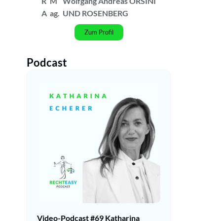
R
M
Wolfgang Andreas ORSINI
A
ag.
UND ROSENBERG
Zum Profil
Podcast
Video-Podcast #69 Katharina