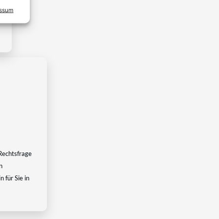
essum
Rechtsfrage
n
 für Sie in