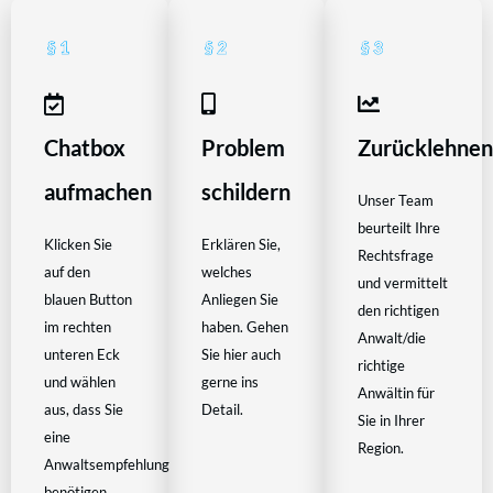
Chatbox
Problem
Zurücklehne
aufmachen
schildern
Unser Team
beurteilt Ihre
Klicken Sie
Erklären Sie,
Rechtsfrage
auf den
welches
und vermittelt
blauen Button
Anliegen Sie
den richtigen
im rechten
haben. Gehen
Anwalt/die
unteren Eck
Sie hier auch
richtige
und wählen
gerne ins
Anwältin für
aus, dass Sie
Detail.
Sie in Ihrer
eine
Region.
Anwaltsempfehlung
benötigen.