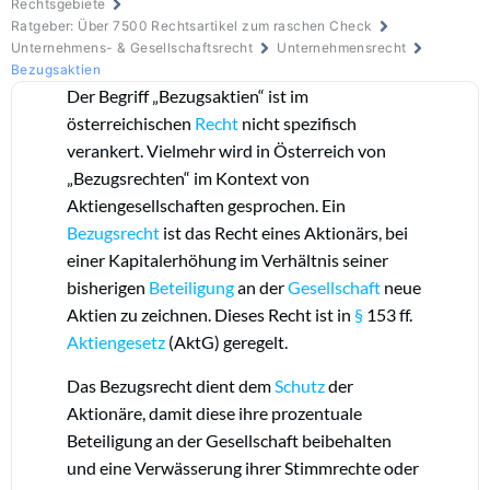
Rechtsgebiete
Ratgeber: Über 7500 Rechtsartikel zum raschen Check
Unternehmens- & Gesellschaftsrecht
Unternehmensrecht
Bezugsaktien
Der Begriff „Bezugsaktien“ ist im
österreichischen
Recht
nicht spezifisch
verankert. Vielmehr wird in Österreich von
„Bezugsrechten“ im Kontext von
Aktiengesellschaften gesprochen. Ein
Bezugsrecht
ist das Recht eines Aktionärs, bei
einer Kapitalerhöhung im Verhältnis seiner
bisherigen
Beteiligung
an der
Gesellschaft
neue
Aktien zu zeichnen. Dieses Recht ist in
§
153 ff.
Aktiengesetz
(AktG) geregelt.
Das Bezugsrecht dient dem
Schutz
der
Aktionäre, damit diese ihre prozentuale
Beteiligung an der Gesellschaft beibehalten
und eine Verwässerung ihrer Stimmrechte oder