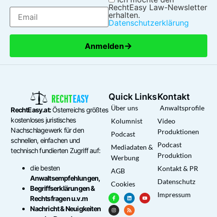
RechtEasy Law-Newsletter
erhalten.
Datenschutzerklärung
→
Anmelden
Quick Links
Kontakt
Über uns
Anwaltsprofile
RechtEasy.at:
Österreichs größtes
kostenloses juristisches
Kolumnist
Video
Nachschlagewerk für den
Produktionen
Podcast
schnellen, einfachen und
Podcast
Mediadaten &
technisch fundierten Zugriff auf:
Produktion
Werbung
die besten
Kontakt & PR
AGB
Anwaltsempfehlungen,
Datenschutz
Cookies
Begriffserklärungen &
Impressum
Rechtsfragen u.v.m
Nachricht & Neuigkeiten