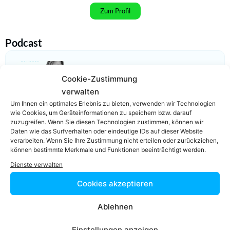
Zum Profil
Podcast
Cookie-Zustimmung
verwalten
Video-Podcast #69 Katharina Echerer – Verlagsleitung
Um Ihnen ein optimales Erlebnis zu bieten, verwenden wir Technologien
Recht, Wirtschaft, Steuern facultas Verlag
wie Cookies, um Geräteinformationen zu speichern bzw. darauf
zuzugreifen. Wenn Sie diesen Technologien zustimmen, können wir
Daten wie das Surfverhalten oder eindeutige IDs auf dieser Website
verarbeiten. Wenn Sie Ihre Zustimmung nicht erteilen oder zurückziehen,
können bestimmte Merkmale und Funktionen beeinträchtigt werden.
Dienste verwalten
Cookies akzeptieren
Einfach in 3
Ablehnen
Schritten einen
Einstellungen anzeigen