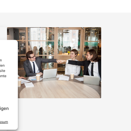
um
ien
site
mmte
igen
essum