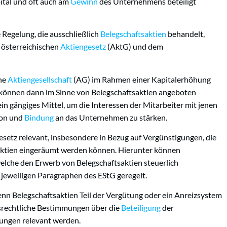
ital und oft auch am
Gewinn
des Unternehmens beteiligt
e Regelung, die ausschließlich
Belegschaftsaktien
behandelt,
 österreichischen
Aktiengesetz
(AktG) und dem
ine
Aktiengesellschaft
(AG) im Rahmen einer Kapitalerhöhung
 können dann im Sinne von Belegschaftsaktien angeboten
in gängiges Mittel, um die Interessen der Mitarbeiter mit jenen
ion und
Bindung
an das Unternehmen zu stärken.
esetz relevant, insbesondere in Bezug auf Vergünstigungen, die
aktien eingeräumt werden können. Hierunter können
welche den Erwerb von Belegschaftsaktien steuerlich
 jeweiligen Paragraphen des EStG geregelt.
enn Belegschaftsaktien Teil der Vergütung oder ein Anreizsystem
srechtliche Bestimmungen über die
Beteiligung
der
ungen relevant werden.