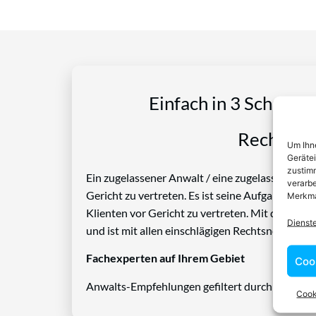
Einfach in 3 Schritte
Rechtspro
Um Ihne
Geräte
zustimm
Ein zugelassener Anwalt / eine zugelassen Anwäl
verarbe
Gericht zu vertreten. Es ist seine Aufgabe, Die
Merkma
Klienten vor Gericht zu vertreten. Mit diesem 
Dienst
und ist mit allen einschlägigen Rechtsnormen ve
Fachexperten auf Ihrem Gebiet
Coo
Anwalts-Empfehlungen gefiltert durch das Rech
Cook