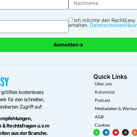
Ich möchte den RechtEasy
erhalten.
Datenschutzerkläru
→
Anmelden
Quick Links
Über uns
 größtes kostenloses
Kolumnist
rk für den schnellen,
Podcast
ndierten Zugriff auf:
Mediadaten & Werbu
AGB
empfehlungen,
Cookies
n & Rechtsfragen u.v.m
eiten aus der Branche.