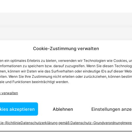
n einen Anwalt finden, der auf Ihr
Cookie-Zustimmung verwalten
blem spezialisiert ist
n ein optimales Erlebnis zu bieten, verwenden wir Technologien wie Cookies, 
informationen zu speichern bzw. darauf zuzugreifen. Wenn Sie diesen Technolog
en, können wir Daten wie das Surfverhalten oder eindeutige IDs auf dieser Web
tin ist dafür da, über Rechtsfragen zu beraten und Klienten vor
iten. Wenn Sie Ihre Zustimmung nicht erteilen oder zurückziehen, können besti
nstleistungen im Bereich der Rechtsberatung zu erbringen und
le und Funktionen beeinträchtigt werden.
Wissen kennt er alle relevanten Herausforderungen dieses Systems
e verwalten
rtraut.
kies akzeptieren
Ablehnen
Einstellungen anze
tEasy-Team -Best Choice der Anwälte in Österreich
ie-Richtlinie
Datenschutzerklärung gemäß Datenschutz-Grundverordnung
Impr