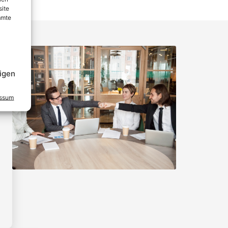
site
mmte
igen
essum