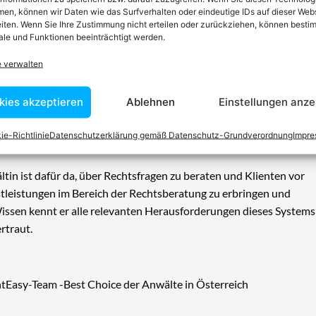
en, können wir Daten wie das Surfverhalten oder eindeutige IDs auf dieser Web
iten. Wenn Sie Ihre Zustimmung nicht erteilen oder zurückziehen, können besti
le und Funktionen beeinträchtigt werden.
e verwalten
n einen Anwalt finden, der auf Ihr
kies akzeptieren
Ablehnen
Einstellungen anze
blem spezialisiert ist
ie-Richtlinie
Datenschutzerklärung gemäß Datenschutz-Grundverordnung
Impr
tin ist dafür da, über Rechtsfragen zu beraten und Klienten vor
nstleistungen im Bereich der Rechtsberatung zu erbringen und
Wissen kennt er alle relevanten Herausforderungen dieses Systems
rtraut.
tEasy-Team -Best Choice der Anwälte in Österreich