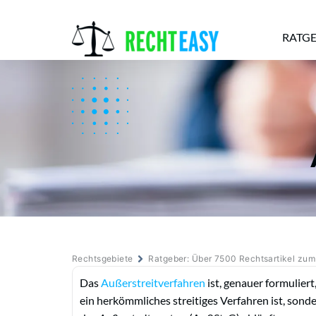
RATG
Alle
Anwälte
Ratgeber
News
Rechtsgebiete
Ratgeber: Über 7500 Rechtsartikel zu
Das
Außerstreitverfahren
ist, genauer formuliert,
ein herkömmliches streitiges Verfahren ist, son