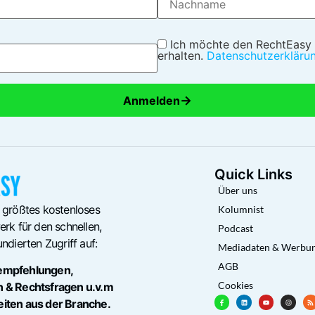
Ich möchte den RechtEasy
erhalten.
Datenschutzerkläru
→
Anmelden
Quick Links
Über uns
 größtes kostenloses
Kolumnist
rk für den schnellen,
Podcast
ndierten Zugriff auf:
Mediadaten & Werbu
AGB
empfehlungen,
Cookies
n & Rechtsfragen u.v.m
eiten aus der Branche.