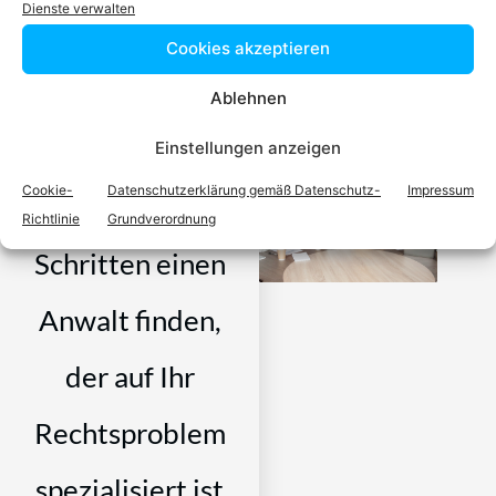
Dienste verwalten
Video-Podcast #69 Katharina Echerer – Verlagsleitung
Recht, Wirtschaft, Steuern facultas Verlag
Cookies akzeptieren
Ablehnen
Einstellungen anzeigen
Cookie-
Datenschutzerklärung gemäß Datenschutz-
Impressum
Einfach in 3
Richtlinie
Grundverordnung
Schritten einen
Anwalt finden,
der auf Ihr
Rechtsproblem
spezialisiert ist