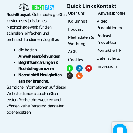
Quick Links
Kontakt
Über uns
Anwaltsprofile
RechtEasy.at:
Österreichs größtes
kostenloses juristisches
Kolumnist
Video
Nachschlagewerk für den
Produktionen
Podcast
schnellen, einfachen und
Podcast
Mediadaten &
technisch fundierten Zugriff auf:
Produktion
Werbung
die besten
Kontakt & PR
AGB
Anwaltsempfehlungen,
Datenschutz
Cookies
Begriffserklärungen &
Impressum
Rechtsfragen u.v.m
Nachricht & Neuigkeiten
aus der Branche.
Sämtliche Informationen auf dieser
Website dienen ausschließlich
ersten Recherchezwecken und
können keine Beratung darstellen
oder ersetzen.