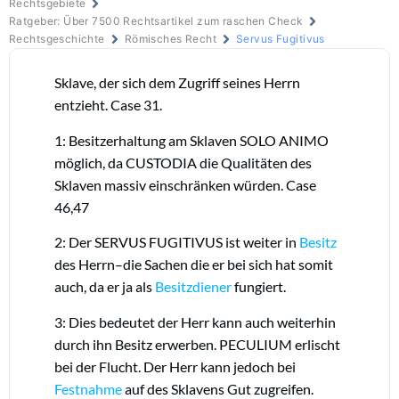
Rechtsgebiete
Ratgeber: Über 7500 Rechtsartikel zum raschen Check
Rechtsgeschichte
Römisches Recht
Servus Fugitivus
Sklave, der sich dem Zugriff seines Herrn
entzieht. Case 31.
1: Besitzerhaltung am Sklaven SOLO ANIMO
möglich, da CUSTODIA die Qualitäten des
Sklaven massiv einschränken würden. Case
46,47
2: Der SERVUS FUGITIVUS ist weiter in
Besitz
des Herrn–die Sachen die er bei sich hat somit
auch, da er ja als
Besitzdiener
fungiert.
3: Dies bedeutet der Herr kann auch weiterhin
durch ihn Besitz erwerben. PECULIUM erlischt
bei der Flucht. Der Herr kann jedoch bei
Festnahme
auf des Sklavens Gut zugreifen.