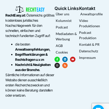
Quick Links
Kontakt
Über uns
Anwaltsprofile
RechtEasy.at:
Österreichs größtes
kostenloses juristisches
Kolumnist
Video
Nachschlagewerk für den
Produktionen
Podcast
schnellen, einfachen und
Podcast
Mediadaten &
technisch fundierten Zugriff auf:
Produktion
Werbung
die besten
Kontakt & PR
AGB
Anwaltsempfehlungen,
Datenschutz
Cookies
Begriffserklärungen &
Impressum
Rechtsfragen u.v.m
Nachricht & Neuigkeiten
aus der Branche.
Sämtliche Informationen auf dieser
Website dienen ausschließlich
ersten Recherchezwecken und
können keine Beratung darstellen
oder ersetzen.