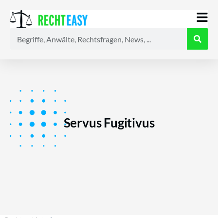
Alle
Anwälte
Ratgeber
News
Servus Fugitivus