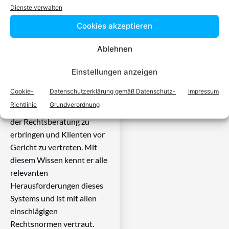
spezialisiert ist
Dienste verwalten
Cookies akzeptieren
Ein zugelassener Anwalt /
eine zugelassen Anwältin ist
Ablehnen
dafür da, über Rechtsfragen
zu beraten und Klienten vor
Einstellungen anzeigen
Gericht zu vertreten. Es ist
Cookie-
Datenschutzerklärung gemäß Datenschutz-
Impressum
seine Aufgabe,
Richtlinie
Grundverordnung
Dienstleistungen im Bereich
der Rechtsberatung zu
erbringen und Klienten vor
Gericht zu vertreten. Mit
diesem Wissen kennt er alle
relevanten
Herausforderungen dieses
Systems und ist mit allen
einschlägigen
Rechtsnormen vertraut.