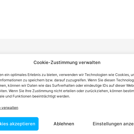
Cookie-Zustimmung verwalten
n einen Anwalt finden, der auf Ihr
n ein optimales Erlebnis zu bieten, verwenden wir Technologien wie Cookies, 
informationen zu speichern bzw. darauf zuzugreifen. Wenn Sie diesen Technolog
blem spezialisiert ist
en, können wir Daten wie das Surfverhalten oder eindeutige IDs auf dieser Web
iten. Wenn Sie Ihre Zustimmung nicht erteilen oder zurückziehen, können besti
le und Funktionen beeinträchtigt werden.
tin ist dafür da, über Rechtsfragen zu beraten und Klienten vor
e verwalten
nstleistungen im Bereich der Rechtsberatung zu erbringen und
Wissen kennt er alle relevanten Herausforderungen dieses Systems
kies akzeptieren
Ablehnen
Einstellungen anze
rtraut.