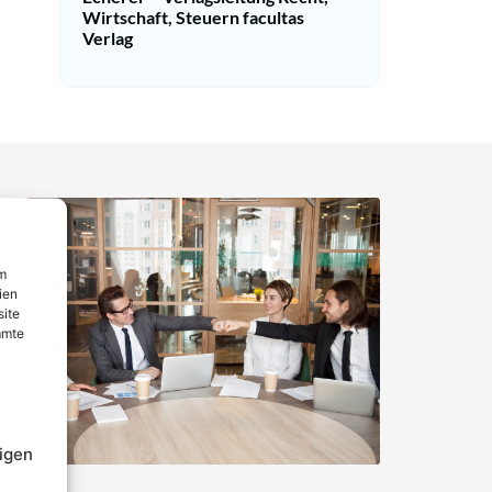
Wirtschaft, Steuern facultas
Verlag
um
ien
site
mmte
igen