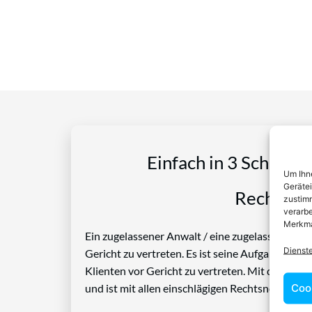
Einfach in 3 Schritte
Um Ihne
Geräte
Rechtspro
zustimm
verarbe
Merkma
Ein zugelassener Anwalt / eine zugelassen Anwäl
Dienst
Gericht zu vertreten. Es ist seine Aufgabe, Die
Klienten vor Gericht zu vertreten. Mit diesem 
Coo
und ist mit allen einschlägigen Rechtsnormen ve