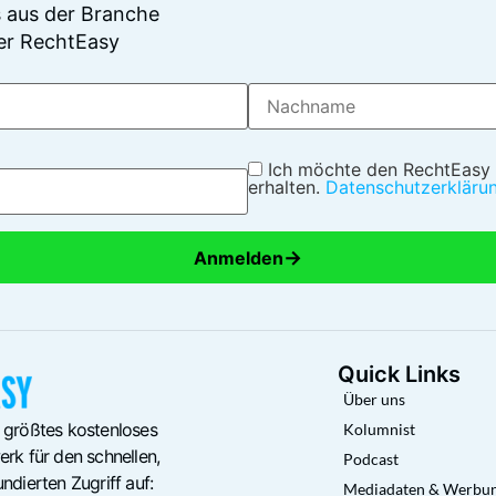
 aus der Branche
er RechtEasy
Ich möchte den RechtEasy
erhalten.
Datenschutzerkläru
→
Anmelden
Quick Links
Über uns
 größtes kostenloses
Kolumnist
rk für den schnellen,
Podcast
ndierten Zugriff auf:
Mediadaten & Werbu