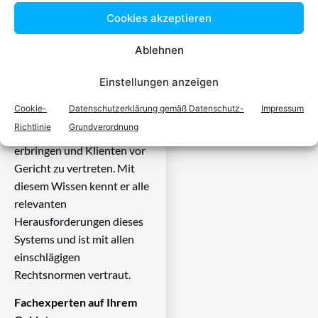
Ein zugelassener Anwalt /
Cookies akzeptieren
eine zugelassen Anwältin ist
dafür da, über Rechtsfragen
Ablehnen
zu beraten und Klienten vor
Gericht zu vertreten. Es ist
Einstellungen anzeigen
seine Aufgabe,
Cookie-
Datenschutzerklärung gemäß Datenschutz-
Impressum
Dienstleistungen im Bereich
Richtlinie
Grundverordnung
der Rechtsberatung zu
erbringen und Klienten vor
Gericht zu vertreten. Mit
diesem Wissen kennt er alle
relevanten
Herausforderungen dieses
Systems und ist mit allen
einschlägigen
Rechtsnormen vertraut.
Fachexperten auf Ihrem