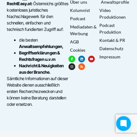
Über uns
Anwaltsprofile
RechtEasy.at:
Österreichs größtes
kostenloses juristisches
Kolumnist
Video
Nachschlagewerk für den
Produktionen
Podcast
schnellen, einfachen und
Podcast
Mediadaten &
technisch fundierten Zugriff auf:
Produktion
Werbung
die besten
Kontakt & PR
AGB
Anwaltsempfehlungen,
Datenschutz
Cookies
Begriffserklärungen &
Impressum
Rechtsfragen u.v.m
Nachricht & Neuigkeiten
aus der Branche.
Sämtliche Informationen auf dieser
Website dienen ausschließlich
ersten Recherchezwecken und
können keine Beratung darstellen
oder ersetzen.