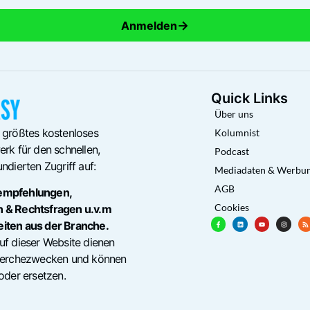
→
Anmelden
Quick Links
Über uns
 größtes kostenloses
Kolumnist
rk für den schnellen,
Podcast
ndierten Zugriff auf:
Mediadaten & Werbu
AGB
empfehlungen,
Cookies
n & Rechtsfragen u.v.m
eiten aus der Branche.
uf dieser Website dienen
cherchezwecken und können
oder ersetzen.