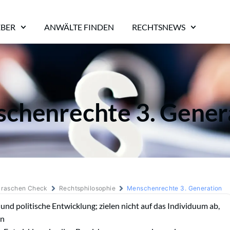
EBER
ANWÄLTE FINDEN
RECHTSNEWS
chenrechte 3. Gener
m raschen Check
Rechtsphilosophie
Menschenrechte 3. Generation
 und politische Entwicklung; zielen nicht auf das Individuum ab,
en