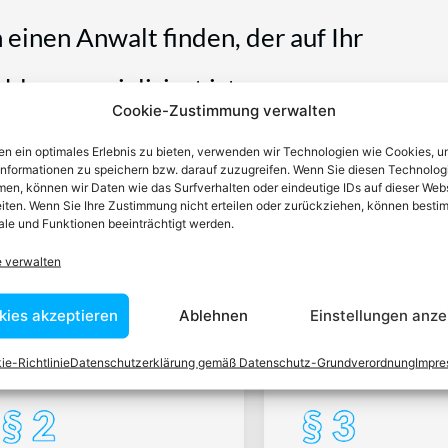
n einen Anwalt finden, der auf Ihr
blem spezialisiert ist
Cookie-Zustimmung verwalten
tin ist dafür da, über Rechtsfragen zu beraten und Klienten vor
n ein optimales Erlebnis zu bieten, verwenden wir Technologien wie Cookies, 
nstleistungen im Bereich der Rechtsberatung zu erbringen und
informationen zu speichern bzw. darauf zuzugreifen. Wenn Sie diesen Technolog
en, können wir Daten wie das Surfverhalten oder eindeutige IDs auf dieser Web
Wissen kennt er alle relevanten Herausforderungen dieses Systems
iten. Wenn Sie Ihre Zustimmung nicht erteilen oder zurückziehen, können besti
rtraut.
le und Funktionen beeinträchtigt werden.
e verwalten
tEasy-Team -Best Choice der Anwälte in Österreich
kies akzeptieren
Ablehnen
Einstellungen anze
ie-Richtlinie
Datenschutzerklärung gemäß Datenschutz-Grundverordnung
Impr