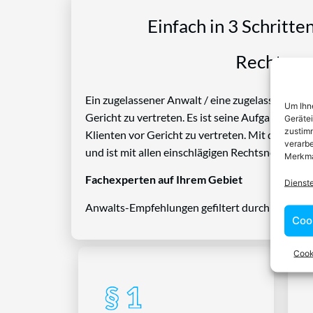
Einfach in 3 Schritte
Rechtspro
Ein zugelassener Anwalt / eine zugelassen Anwäl
Um Ihne
Gericht zu vertreten. Es ist seine Aufgabe, Die
Geräte
zustimm
Klienten vor Gericht zu vertreten. Mit diesem 
verarbe
und ist mit allen einschlägigen Rechtsnormen ve
Merkma
Fachexperten auf Ihrem Gebiet
Dienst
Anwalts-Empfehlungen gefiltert durch das Rech
Coo
Cook