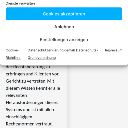
spezialisiert ist
Dienste verwalten
Cookies akzeptieren
Ein zugelassener Anwalt /
eine zugelassen Anwältin ist
Ablehnen
dafür da, über Rechtsfragen
zu beraten und Klienten vor
Einstellungen anzeigen
Gericht zu vertreten. Es ist
Cookie-
Datenschutzerklärung gemäß Datenschutz-
Impressum
seine Aufgabe,
Richtlinie
Grundverordnung
Dienstleistungen im Bereich
der Rechtsberatung zu
erbringen und Klienten vor
Gericht zu vertreten. Mit
diesem Wissen kennt er alle
relevanten
Herausforderungen dieses
Systems und ist mit allen
einschlägigen
Rechtsnormen vertraut.