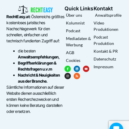
Quick Links
Kontakt
Über uns
Anwaltsprofile
RechtEasy.at:
Österreichs größtes
kostenloses juristisches
Kolumnist
Video
Nachschlagewerk für den
Produktionen
Podcast
schnellen, einfachen und
Podcast
Mediadaten &
technisch fundierten Zugriff auf:
Produktion
Werbung
die besten
Kontakt & PR
AGB
Anwaltsempfehlungen,
Datenschutz
Cookies
Begriffserklärungen &
Impressum
Rechtsfragen u.v.m
Nachricht & Neuigkeiten
aus der Branche.
Sämtliche Informationen auf dieser
Website dienen ausschließlich
ersten Recherchezwecken und
können keine Beratung darstellen
oder ersetzen.