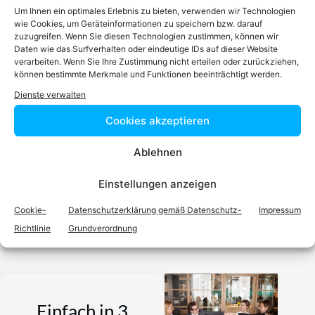
Um Ihnen ein optimales Erlebnis zu bieten, verwenden wir Technologien
wie Cookies, um Geräteinformationen zu speichern bzw. darauf
zuzugreifen. Wenn Sie diesen Technologien zustimmen, können wir
RA
Dr.
Moritz VÖLKL
LL.M.
Daten wie das Surfverhalten oder eindeutige IDs auf dieser Website
verarbeiten. Wenn Sie Ihre Zustimmung nicht erteilen oder zurückziehen,
Zum Profil
können bestimmte Merkmale und Funktionen beeinträchtigt werden.
Dienste verwalten
Podcast
Cookies akzeptieren
Ablehnen
Einstellungen anzeigen
Video-Podcast #69 Katharina Echerer – Verlagsleitung
Recht, Wirtschaft, Steuern facultas Verlag
Cookie-
Datenschutzerklärung gemäß Datenschutz-
Impressum
Richtlinie
Grundverordnung
Einfach in 3