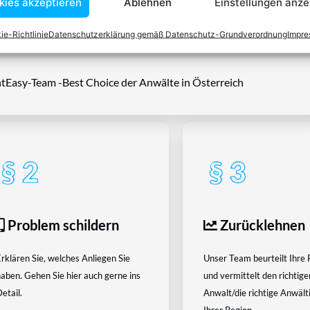
kies akzeptieren
Ablehnen
Einstellungen anze
Wissen kennt er alle relevanten Herausforderungen dieses Systems
rtraut.
ie-Richtlinie
Datenschutzerklärung gemäß Datenschutz-Grundverordnung
Impr
tEasy-Team -Best Choice der Anwälte in Österreich
Problem schildern
Zurücklehnen
rklären Sie, welches Anliegen Sie
Unser Team beurteilt Ihre 
aben. Gehen Sie hier auch gerne ins
und vermittelt den richtige
etail.
Anwalt/die richtige Anwältin
Ihrer Region.