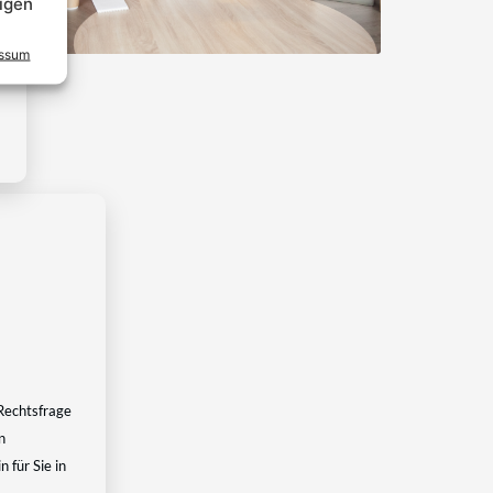
igen
essum
Rechtsfrage
n
 für Sie in