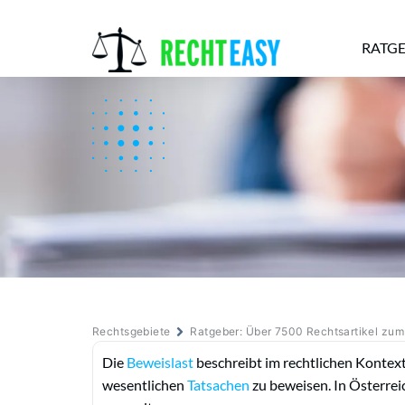
RATG
Alle
Anwälte
Ratgeber
News
Rechtsgebiete
Ratgeber: Über 7500 Rechtsartikel zu
Die
Beweislast
beschreibt im rechtlichen Kontex
wesentlichen
Tatsachen
zu beweisen. In Österreic