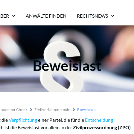
EBER
ANWÄLTE FINDEN
RECHTSNEWS
Beweislast
m raschen Check
Zivilverfahrensrecht
Beweislast
t die
Verpflichtung
einer Partei, die für die
Entscheidung
h ist die Beweislast vor allem in der
Zivilprozessordnung (ZPO)