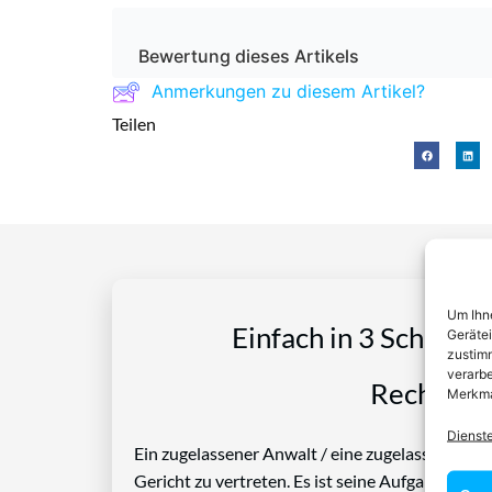
Bewertung dieses Artikels
Anmerkungen zu diesem Artikel?
Teilen
Um Ihne
Einfach in 3 Schritte
Geräte
zustimm
verarbe
Rechtspro
Merkma
Dienst
Ein zugelassener Anwalt / eine zugelassen Anwäl
Gericht zu vertreten. Es ist seine Aufgabe, Die