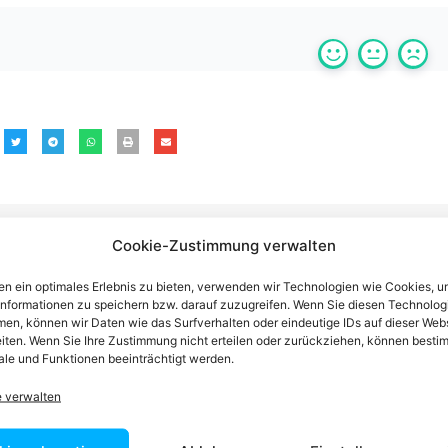
Cookie-Zustimmung verwalten
n ein optimales Erlebnis zu bieten, verwenden wir Technologien wie Cookies, 
n einen Anwalt finden, der auf Ihr
informationen zu speichern bzw. darauf zuzugreifen. Wenn Sie diesen Technolog
en, können wir Daten wie das Surfverhalten oder eindeutige IDs auf dieser Web
iten. Wenn Sie Ihre Zustimmung nicht erteilen oder zurückziehen, können besti
blem spezialisiert ist
le und Funktionen beeinträchtigt werden.
e verwalten
tin ist dafür da, über Rechtsfragen zu beraten und Klienten vor
nstleistungen im Bereich der Rechtsberatung zu erbringen und