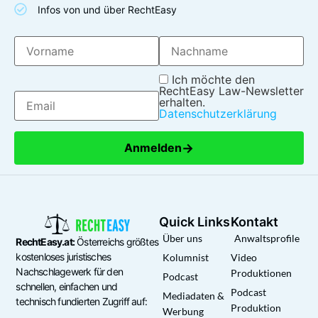
Infos von und über RechtEasy
Ich möchte den
RechtEasy Law-Newsletter
erhalten.
Datenschutzerklärung
→
Anmelden
Quick Links
Kontakt
Über uns
Anwaltsprofile
RechtEasy.at:
Österreichs größtes
kostenloses juristisches
Kolumnist
Video
Nachschlagewerk für den
Produktionen
Podcast
schnellen, einfachen und
Podcast
Mediadaten &
technisch fundierten Zugriff auf:
Produktion
Werbung