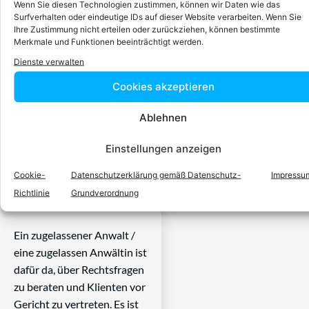
Wenn Sie diesen Technologien zustimmen, können wir Daten wie das
Surfverhalten oder eindeutige IDs auf dieser Website verarbeiten. Wenn Sie
Einfach in 3
Ihre Zustimmung nicht erteilen oder zurückziehen, können bestimmte
Merkmale und Funktionen beeinträchtigt werden.
Schritten einen
Dienste verwalten
Cookies akzeptieren
Anwalt finden,
Ablehnen
der auf Ihr
Einstellungen anzeigen
Rechtsproblem
Cookie-
Datenschutzerklärung gemäß Datenschutz-
Impressu
Richtlinie
Grundverordnung
spezialisiert ist
Ein zugelassener Anwalt /
eine zugelassen Anwältin ist
dafür da, über Rechtsfragen
zu beraten und Klienten vor
Gericht zu vertreten. Es ist