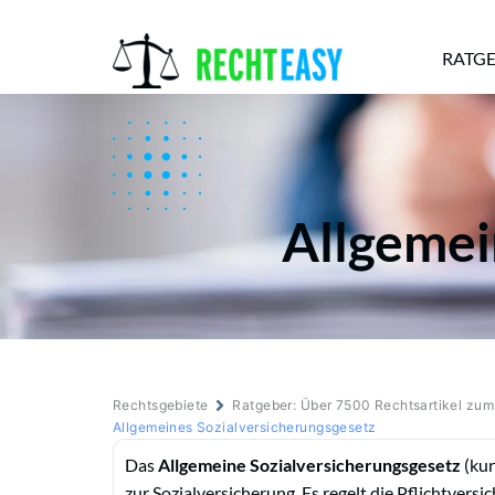
RATG
Alle
Anwälte
Ratgeber
News
Allgemei
Rechtsgebiete
Ratgeber: Über 7500 Rechtsartikel zu
Allgemeines Sozialversicherungsgesetz
Das
Allgemeine Sozialversicherungsgesetz
(kur
zur Sozialversicherung. Es regelt die Pflichtvers