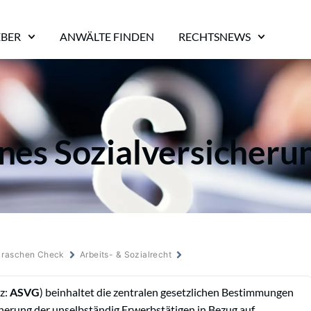
EBER
ANWÄLTE FINDEN
RECHTSNEWS
nes Sozialversicheru
m raschen Check
Arbeits- & Sozialrecht
z:
ASVG
) beinhaltet die zentralen gesetzlichen Bestimmungen
icherung der unselbständig Erwerbstätigen in Bezug auf