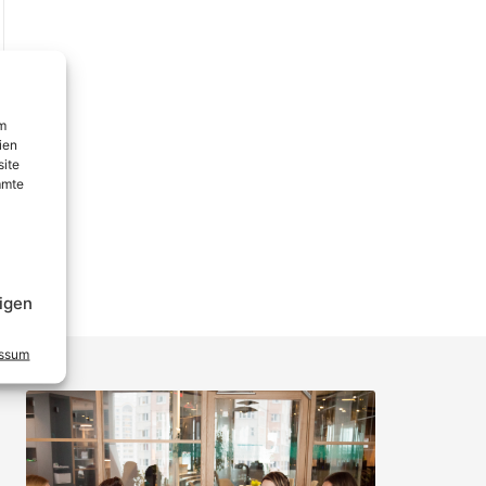
um
ien
site
mmte
igen
essum