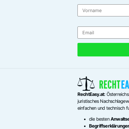
RechtEasy.at:
Österreichs
juristisches Nachschlagewe
einfachen und technisch fu
die besten
Anwalts
Begriffserklärunge