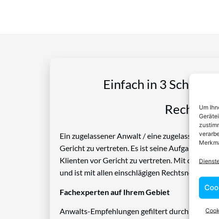
Einfach in 3 Schritte
Rechtspro
Um Ihne
Geräte
zustimm
verarbe
Ein zugelassener Anwalt / eine zugelassen Anwäl
Merkma
Gericht zu vertreten. Es ist seine Aufgabe, Die
Klienten vor Gericht zu vertreten. Mit diesem 
Dienst
und ist mit allen einschlägigen Rechtsnormen ve
Coo
Fachexperten auf Ihrem Gebiet
Cook
Anwalts-Empfehlungen gefiltert durch das Rech