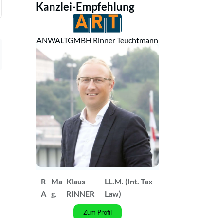
Kanzlei-Empfehlung
ANWALTGMBH Rinner Teuchtmann
R
Ma
Klaus
LL.M. (Int. Tax
A
g.
RINNER
Law)
Zum Profil