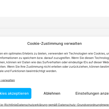
n einen Anwalt finden, der auf Ihr
Cookie-Zustimmung verwalten
blem spezialisiert ist
n ein optimales Erlebnis zu bieten, verwenden wir Technologien wie Cookies, 
informationen zu speichern bzw. darauf zuzugreifen. Wenn Sie diesen Technolog
en, können wir Daten wie das Surfverhalten oder eindeutige IDs auf dieser Web
iten. Wenn Sie Ihre Zustimmung nicht erteilen oder zurückziehen, können besti
tin ist dafür da, über Rechtsfragen zu beraten und Klienten vor
le und Funktionen beeinträchtigt werden.
nstleistungen im Bereich der Rechtsberatung zu erbringen und
Wissen kennt er alle relevanten Herausforderungen dieses Systems
e verwalten
rtraut.
kies akzeptieren
Ablehnen
Einstellungen anze
ie-Richtlinie
Datenschutzerklärung gemäß Datenschutz-Grundverordnung
Impr
tEasy-Team -Best Choice der Anwälte in Österreich