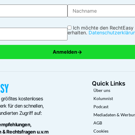
Ich möchte den RechtEasy
erhalten.
Datenschutzerkläru
→
Anmelden
Quick Links
Über uns
 größtes kostenloses
Kolumnist
rk für den schnellen,
Podcast
ndierten Zugriff auf:
Mediadaten & Werbu
AGB
empfehlungen,
Cookies
n & Rechtsfragen u.v.m