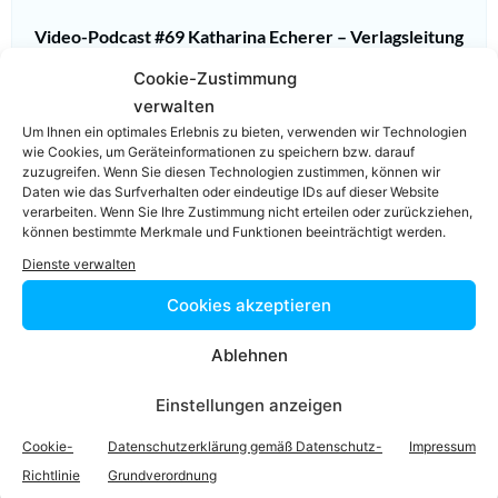
Video-Podcast #69 Katharina Echerer – Verlagsleitung
Recht, Wirtschaft, Steuern facultas Verlag
Cookie-Zustimmung
verwalten
Um Ihnen ein optimales Erlebnis zu bieten, verwenden wir Technologien
wie Cookies, um Geräteinformationen zu speichern bzw. darauf
zuzugreifen. Wenn Sie diesen Technologien zustimmen, können wir
Daten wie das Surfverhalten oder eindeutige IDs auf dieser Website
verarbeiten. Wenn Sie Ihre Zustimmung nicht erteilen oder zurückziehen,
Einfach in 3
können bestimmte Merkmale und Funktionen beeinträchtigt werden.
Dienste verwalten
Schritten einen
Cookies akzeptieren
Anwalt finden,
Ablehnen
der auf Ihr
Einstellungen anzeigen
Rechtsproblem
Cookie-
Datenschutzerklärung gemäß Datenschutz-
Impressum
Richtlinie
Grundverordnung