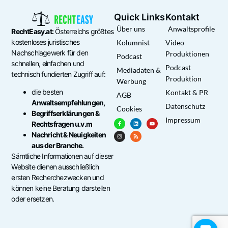
Quick Links
Kontakt
Über uns
Anwaltsprofile
RechtEasy.at:
Österreichs größtes
kostenloses juristisches
Kolumnist
Video
Nachschlagewerk für den
Produktionen
Podcast
schnellen, einfachen und
Podcast
Mediadaten &
technisch fundierten Zugriff auf:
Produktion
Werbung
die besten
Kontakt & PR
AGB
Anwaltsempfehlungen,
Datenschutz
Cookies
Begriffserklärungen &
Impressum
Rechtsfragen u.v.m
Nachricht & Neuigkeiten
aus der Branche.
Sämtliche Informationen auf dieser
Website dienen ausschließlich
ersten Recherchezwecken und
können keine Beratung darstellen
oder ersetzen.