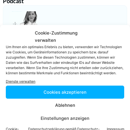
Podcast
Cookie-Zustimmung
Video-Podcast #69 Katharina Echerer – Verlagsleitung
Recht, Wirtschaft, Steuern facultas Verlag
verwalten
Um Ihnen ein optimales Erlebnis zu bieten, verwenden wir Technologien
wie Cookies, um Geräteinformationen zu speichern bzw. darauf
zuzugreifen. Wenn Sie diesen Technologien zustimmen, können wir
Daten wie das Surfverhalten oder eindeutige IDs auf dieser Website
verarbeiten. Wenn Sie Ihre Zustimmung nicht erteilen oder zurückziehen,
können bestimmte Merkmale und Funktionen beeinträchtigt werden.
Einfach in 3
Dienste verwalten
Cookies akzeptieren
Schritten einen
Ablehnen
Anwalt finden,
Einstellungen anzeigen
der auf Ihr
Cookie-
Datenschutzerklärung gemäß Datenschutz-
Impressum