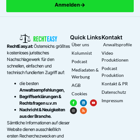
→
Anmelden
Quick Links
Kontakt
Über uns
Anwaltsprofile
RechtEasy.at:
Österreichs größtes
kostenloses juristisches
Kolumnist
Video
Nachschlagewerk für den
Produktionen
Podcast
schnellen, einfachen und
Podcast
Mediadaten &
technisch fundierten Zugriff auf:
Produktion
Werbung
die besten
Kontakt & PR
AGB
Anwaltsempfehlungen,
Datenschutz
Cookies
Begriffserklärungen &
Impressum
Rechtsfragen u.v.m
Nachricht & Neuigkeiten
aus der Branche.
Sämtliche Informationen auf dieser
Website dienen ausschließlich
ersten Recherchezwecken und