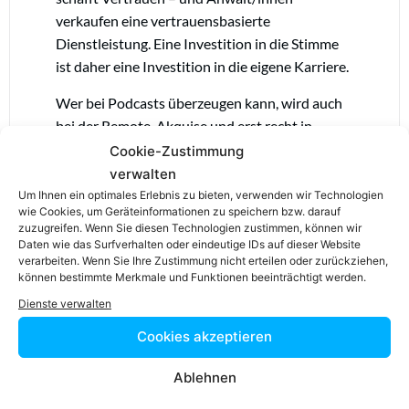
verkaufen eine vertrauensbasierte
Dienstleistung. Eine Investition in die Stimme
ist daher eine Investition in die eigene Karriere.
Wer bei Podcasts überzeugen kann, wird auch
bei der Remote-Akquise und erst recht in
Präsenz erfolgreich sein.
Cookie-Zustimmung
verwalten
Gastbeitrag
Um Ihnen ein optimales Erlebnis zu bieten, verwenden wir Technologien
wie Cookies, um Geräteinformationen zu speichern bzw. darauf
zuzugreifen. Wenn Sie diesen Technologien zustimmen, können wir
Über die Autorin: Ute Bolz-Fischer M.A. ist
Daten wie das Surfverhalten oder eindeutige IDs auf dieser Website
verarbeiten. Wenn Sie Ihre Zustimmung nicht erteilen oder zurückziehen,
Stimmcoach, Sängerin und Musikwissenschaftlerin.
können bestimmte Merkmale und Funktionen beeinträchtigt werden.
Im Rahmen von Law & Voice – Stimmbildung für
Dienste verwalten
Juristen (
www.law-and-voice.de)
hat sie ein speziell
auf die Bedürfnisse von Juristinnen und Juristen
Cookies akzeptieren
abgestimmtes Stimmtraining entwickelt.
Ablehnen
Teilen