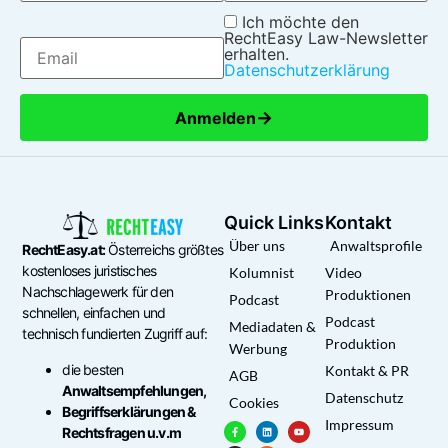
Ich möchte den
RechtEasy Law-Newsletter
erhalten.
Datenschutzerklärung
→
Anmelden
Quick Links
Kontakt
Über uns
Anwaltsprofile
RechtEasy.at:
Österreichs größtes
kostenloses juristisches
Kolumnist
Video
Nachschlagewerk für den
Produktionen
Podcast
schnellen, einfachen und
Podcast
Mediadaten &
technisch fundierten Zugriff auf:
Produktion
Werbung
die besten
Kontakt & PR
AGB
Anwaltsempfehlungen,
Datenschutz
Cookies
Begriffserklärungen &
Impressum
Rechtsfragen u.v.m