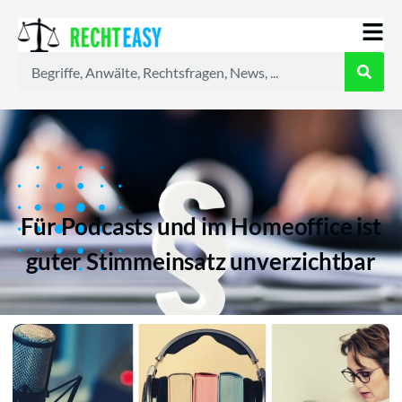
Alle
Anwälte
Ratgeber
News
Für Podcasts und im Homeoffice ist
guter Stimmeinsatz unverzichtbar