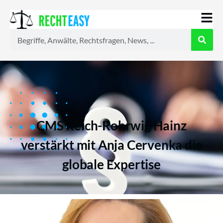
Alle
Anwälte
Ratgeber
News
CMS Reich-Rohrwig Hainz
verstärkt mit Anja Cervenka die
globale Expertise