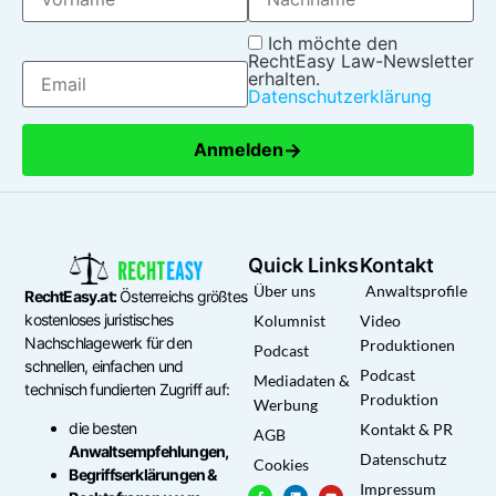
Ich möchte den
RechtEasy Law-Newsletter
erhalten.
Datenschutzerklärung
→
Anmelden
Quick Links
Kontakt
Über uns
Anwaltsprofile
RechtEasy.at:
Österreichs größtes
kostenloses juristisches
Kolumnist
Video
Nachschlagewerk für den
Produktionen
Podcast
schnellen, einfachen und
Podcast
Mediadaten &
technisch fundierten Zugriff auf:
Produktion
Werbung
die besten
Kontakt & PR
AGB
Anwaltsempfehlungen,
Datenschutz
Cookies
Begriffserklärungen &
Impressum