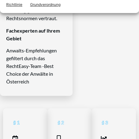
Systems und ist mit allen
Richtlinie
Grundverordnung
einschlägigen
Rechtsnormen vertraut.
Fachexperten auf Ihrem
Gebiet
Anwalts-Empfehlungen
gefiltert durch das
RechtEasy-Team -Best
Choice der Anwälte in
Österreich