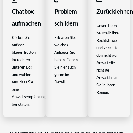
Chatbox
Problem
Zurücklehne
aufmachen
schildern
Unser Team
beurteilt Ihre
Klicken Sie
Erklären Sie,
Rechtsfrage
auf den
welches
und vermittelt
blauen Button
Anliegen Sie
den richtigen
im rechten
haben. Gehen
Anwalt/die
unteren Eck
Sie hier auch
richtige
und wählen
gerne ins
Anwältin für
aus, dass Sie
Detail.
Sie in Ihrer
eine
Region.
Anwaltsempfehlung
benötigen.
Die Vermittlung ist kostenlos. Der jeweilige Anwalt wird