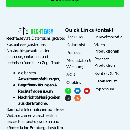
Quick Links
Kontakt
Über uns
Anwaltsprofile
RechtEasy.at:
Österreichs größtes
kostenloses juristisches
Kolumnist
Video
Nachschlagewerk für den
Produktionen
Podcast
schnellen, einfachen und
Podcast
Mediadaten &
technisch fundierten Zugriff auf:
Produktion
Werbung
die besten
Kontakt & PR
AGB
Anwaltsempfehlungen,
Datenschutz
Cookies
Begriffserklärungen &
Impressum
Rechtsfragen u.v.m
Nachricht & Neuigkeiten
aus der Branche.
Sämtliche Informationen auf dieser
Website dienen ausschließlich
ersten Recherchezwecken und
können keine Beratung darstellen