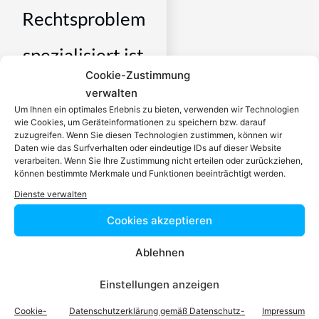
Rechtsproblem
spezialisiert ist
Cookie-Zustimmung
verwalten
Ein zugelassener Anwalt /
Um Ihnen ein optimales Erlebnis zu bieten, verwenden wir Technologien
eine zugelassen Anwältin ist
wie Cookies, um Geräteinformationen zu speichern bzw. darauf
dafür da, über Rechtsfragen
zuzugreifen. Wenn Sie diesen Technologien zustimmen, können wir
zu beraten und Klienten vor
Daten wie das Surfverhalten oder eindeutige IDs auf dieser Website
verarbeiten. Wenn Sie Ihre Zustimmung nicht erteilen oder zurückziehen,
Gericht zu vertreten. Es ist
können bestimmte Merkmale und Funktionen beeinträchtigt werden.
seine Aufgabe,
Dienste verwalten
Dienstleistungen im Bereich
der Rechtsberatung zu
Cookies akzeptieren
erbringen und Klienten vor
Ablehnen
Gericht zu vertreten. Mit
diesem Wissen kennt er alle
Einstellungen anzeigen
relevanten
Herausforderungen dieses
Cookie-
Datenschutzerklärung gemäß Datenschutz-
Impressum