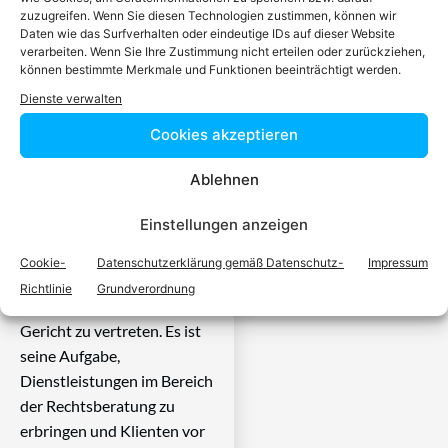
zuzugreifen. Wenn Sie diesen Technologien zustimmen, können wir
Anwalt finden,
Daten wie das Surfverhalten oder eindeutige IDs auf dieser Website
verarbeiten. Wenn Sie Ihre Zustimmung nicht erteilen oder zurückziehen,
der auf Ihr
können bestimmte Merkmale und Funktionen beeinträchtigt werden.
Dienste verwalten
Rechtsproblem
Cookies akzeptieren
spezialisiert ist
Ablehnen
Einstellungen anzeigen
Ein zugelassener Anwalt /
eine zugelassen Anwältin ist
Cookie-
Datenschutzerklärung gemäß Datenschutz-
Impressum
dafür da, über Rechtsfragen
Richtlinie
Grundverordnung
zu beraten und Klienten vor
Gericht zu vertreten. Es ist
seine Aufgabe,
Dienstleistungen im Bereich
der Rechtsberatung zu
erbringen und Klienten vor