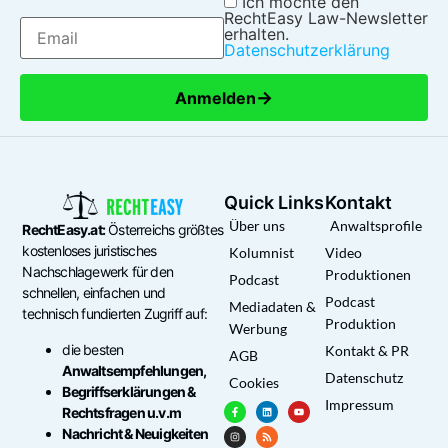
Ich möchte den
RechtEasy Law-Newsletter
erhalten.
Datenschutzerklärung
→
Anmelden
Quick Links
Kontakt
Über uns
Anwaltsprofile
RechtEasy.at:
Österreichs größtes
kostenloses juristisches
Kolumnist
Video
Nachschlagewerk für den
Produktionen
Podcast
schnellen, einfachen und
Podcast
Mediadaten &
technisch fundierten Zugriff auf:
Produktion
Werbung
die besten
Kontakt & PR
AGB
Anwaltsempfehlungen,
Datenschutz
Cookies
Begriffserklärungen &
Impressum
Rechtsfragen u.v.m
Nachricht & Neuigkeiten