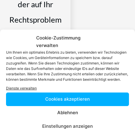
der auf Ihr
Rechtsproblem
spezialisiert ist
Cookie-Zustimmung
verwalten
Ein zugelassener Anwalt /
Um Ihnen ein optimales Erlebnis zu bieten, verwenden wir Technologien
wie Cookies, um Geräteinformationen zu speichern bzw. darauf
eine zugelassen Anwältin ist
zuzugreifen. Wenn Sie diesen Technologien zustimmen, können wir
dafür da, über Rechtsfragen
Daten wie das Surfverhalten oder eindeutige IDs auf dieser Website
zu beraten und Klienten vor
verarbeiten. Wenn Sie Ihre Zustimmung nicht erteilen oder zurückziehen,
können bestimmte Merkmale und Funktionen beeinträchtigt werden.
Gericht zu vertreten. Es ist
Dienste verwalten
seine Aufgabe,
Dienstleistungen im Bereich
Cookies akzeptieren
der Rechtsberatung zu
erbringen und Klienten vor
Ablehnen
Gericht zu vertreten. Mit
Einstellungen anzeigen
diesem Wissen kennt er alle
relevanten