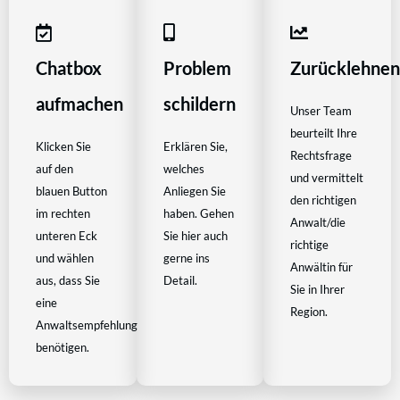
Chatbox
Problem
Zurücklehne
aufmachen
schildern
Unser Team
beurteilt Ihre
Klicken Sie
Erklären Sie,
Rechtsfrage
auf den
welches
und vermittelt
blauen Button
Anliegen Sie
den richtigen
im rechten
haben. Gehen
Anwalt/die
unteren Eck
Sie hier auch
richtige
und wählen
gerne ins
Anwältin für
aus, dass Sie
Detail.
Sie in Ihrer
eine
Region.
Anwaltsempfehlung
benötigen.