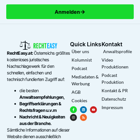
→
Anmelden
Quick Links
Kontakt
Über uns
Anwaltsprofile
RechtEasy.at:
Österreichs größtes
kostenloses juristisches
Kolumnist
Video
Nachschlagewerk für den
Produktionen
Podcast
schnellen, einfachen und
Podcast
Mediadaten &
technisch fundierten Zugriff auf:
Produktion
Werbung
die besten
Kontakt & PR
AGB
Anwaltsempfehlungen,
Datenschutz
Cookies
Begriffserklärungen &
Impressum
Rechtsfragen u.v.m
Nachricht & Neuigkeiten
aus der Branche.
Sämtliche Informationen auf dieser
Website dienen ausschließlich