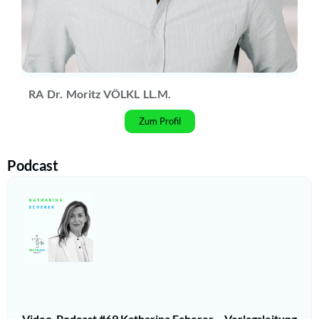
RA
Dr.
Moritz VÖLKL
LL.M.
Zum Profil
Podcast
Video-Podcast #69 Katharina Echerer – Verlagsleitung