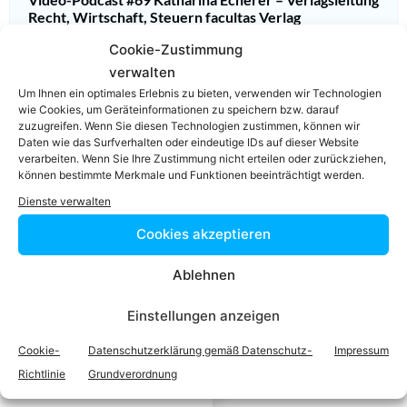
Recht, Wirtschaft, Steuern facultas Verlag
Cookie-Zustimmung
verwalten
Um Ihnen ein optimales Erlebnis zu bieten, verwenden wir Technologien
wie Cookies, um Geräteinformationen zu speichern bzw. darauf
zuzugreifen. Wenn Sie diesen Technologien zustimmen, können wir
Daten wie das Surfverhalten oder eindeutige IDs auf dieser Website
Einfach in 3
verarbeiten. Wenn Sie Ihre Zustimmung nicht erteilen oder zurückziehen,
können bestimmte Merkmale und Funktionen beeinträchtigt werden.
Schritten einen
Dienste verwalten
Cookies akzeptieren
Anwalt finden,
Ablehnen
der auf Ihr
Einstellungen anzeigen
Rechtsproblem
Cookie-
Datenschutzerklärung gemäß Datenschutz-
Impressum
Richtlinie
Grundverordnung
spezialisiert ist