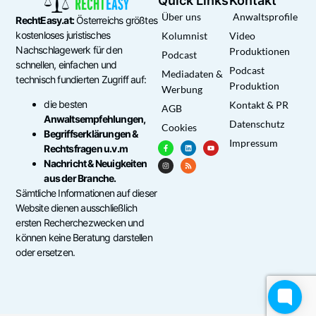
Quick Links
Kontakt
Über uns
Anwaltsprofile
RechtEasy.at:
Österreichs größtes
kostenloses juristisches
Kolumnist
Video
Nachschlagewerk für den
Produktionen
Podcast
schnellen, einfachen und
Podcast
Mediadaten &
technisch fundierten Zugriff auf:
Produktion
Werbung
die besten
Kontakt & PR
AGB
Anwaltsempfehlungen,
Datenschutz
Cookies
Begriffserklärungen &
Impressum
Rechtsfragen u.v.m
Nachricht & Neuigkeiten
aus der Branche.
Sämtliche Informationen auf dieser
Website dienen ausschließlich
ersten Recherchezwecken und
können keine Beratung darstellen
oder ersetzen.