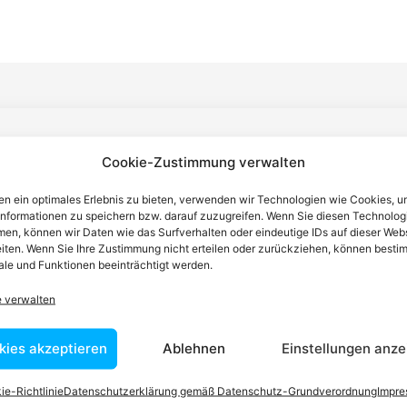
n einen Anwalt finden, der auf Ihr
Cookie-Zustimmung verwalten
blem spezialisiert ist
n ein optimales Erlebnis zu bieten, verwenden wir Technologien wie Cookies, 
informationen zu speichern bzw. darauf zuzugreifen. Wenn Sie diesen Technolog
en, können wir Daten wie das Surfverhalten oder eindeutige IDs auf dieser Web
iten. Wenn Sie Ihre Zustimmung nicht erteilen oder zurückziehen, können besti
tin ist dafür da, über Rechtsfragen zu beraten und Klienten vor
le und Funktionen beeinträchtigt werden.
nstleistungen im Bereich der Rechtsberatung zu erbringen und
Wissen kennt er alle relevanten Herausforderungen dieses Systems
e verwalten
rtraut.
kies akzeptieren
Ablehnen
Einstellungen anze
ie-Richtlinie
Datenschutzerklärung gemäß Datenschutz-Grundverordnung
Impr
tEasy-Team -Best Choice der Anwälte in Österreich