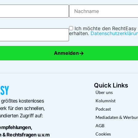
Ich möchte den RechtEasy
erhalten.
Datenschutzerkläru
→
Anmelden
Quick Links
Über uns
 größtes kostenloses
Kolumnist
rk für den schnellen,
Podcast
ndierten Zugriff auf:
Mediadaten & Werbu
AGB
empfehlungen,
Cookies
n & Rechtsfragen u.v.m