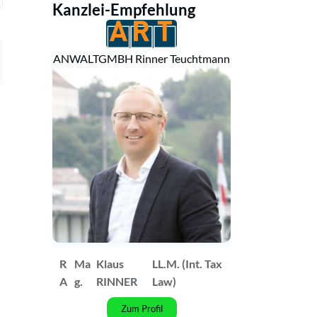
Kanzlei-Empfehlung
ANWALTGMBH Rinner Teuchtmann
R
Ma
Klaus
LL.M. (Int. Tax
A
g.
RINNER
Law)
Zum Profil