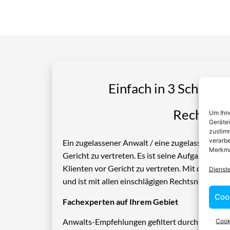
Einfach in 3 Schritte
Rechtspro
Um Ihne
Geräte
zustimm
verarbe
Ein zugelassener Anwalt / eine zugelassen Anwäl
Merkma
Gericht zu vertreten. Es ist seine Aufgabe, Die
Klienten vor Gericht zu vertreten. Mit diesem 
Dienst
und ist mit allen einschlägigen Rechtsnormen ve
Coo
Fachexperten auf Ihrem Gebiet
Cook
Anwalts-Empfehlungen gefiltert durch das Rech