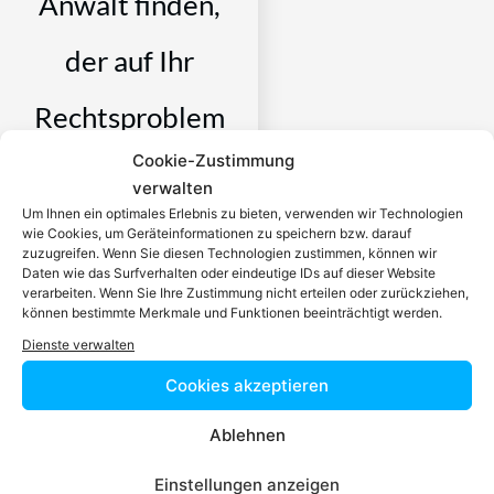
Anwalt finden,
der auf Ihr
Rechtsproblem
Cookie-Zustimmung
spezialisiert ist
verwalten
Um Ihnen ein optimales Erlebnis zu bieten, verwenden wir Technologien
Ein zugelassener Anwalt /
wie Cookies, um Geräteinformationen zu speichern bzw. darauf
zuzugreifen. Wenn Sie diesen Technologien zustimmen, können wir
eine zugelassen Anwältin ist
Daten wie das Surfverhalten oder eindeutige IDs auf dieser Website
dafür da, über Rechtsfragen
verarbeiten. Wenn Sie Ihre Zustimmung nicht erteilen oder zurückziehen,
können bestimmte Merkmale und Funktionen beeinträchtigt werden.
zu beraten und Klienten vor
Gericht zu vertreten. Es ist
Dienste verwalten
seine Aufgabe,
Cookies akzeptieren
Dienstleistungen im Bereich
der Rechtsberatung zu
Ablehnen
erbringen und Klienten vor
Gericht zu vertreten. Mit
Einstellungen anzeigen