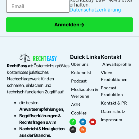
erhalten.
Datenschutzerklärung
→
Anmelden
Quick Links
Kontakt
Über uns
Anwaltsprofile
RechtEasy.at:
Österreichs größtes
kostenloses juristisches
Kolumnist
Video
Nachschlagewerk für den
Produktionen
Podcast
schnellen, einfachen und
Podcast
Mediadaten &
technisch fundierten Zugriff auf:
Produktion
Werbung
die besten
Kontakt & PR
AGB
Anwaltsempfehlungen,
Datenschutz
Cookies
Begriffserklärungen &
Impressum
Rechtsfragen u.v.m
Nachricht & Neuigkeiten
aus der Branche.