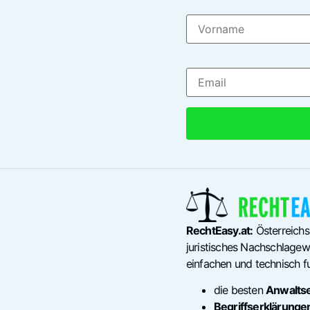
RechtEasy.at:
Österreichs
juristisches Nachschlagewe
einfachen und technisch fu
die besten
Anwalts
Begriffserklärunge