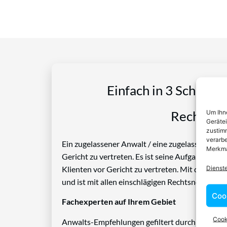
Einfach in 3 Schritte
Um Ihne
Rechtspro
Geräte
zustimm
verarbe
Ein zugelassener Anwalt / eine zugelassen Anwäl
Merkma
Gericht zu vertreten. Es ist seine Aufgabe, Die
Dienst
Klienten vor Gericht zu vertreten. Mit diesem 
und ist mit allen einschlägigen Rechtsnormen ve
Coo
Fachexperten auf Ihrem Gebiet
Cook
Anwalts-Empfehlungen gefiltert durch das Rech