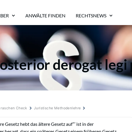
EBER
ANWÄLTE FINDEN
RECHTSNEWS
osterior derogat legi 
m raschen Check
Juristische Methodenlehre
ere Gesetz hebt das ältere Gesetz auf“‘ ist in der
er besagt, dass ein späteres Gesetz einem früheren Gesetz