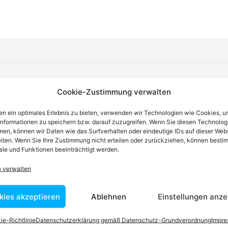
n einen Anwalt finden, der auf Ihr
Cookie-Zustimmung verwalten
n ein optimales Erlebnis zu bieten, verwenden wir Technologien wie Cookies, 
blem spezialisiert ist
informationen zu speichern bzw. darauf zuzugreifen. Wenn Sie diesen Technolog
en, können wir Daten wie das Surfverhalten oder eindeutige IDs auf dieser Web
iten. Wenn Sie Ihre Zustimmung nicht erteilen oder zurückziehen, können besti
tin ist dafür da, über Rechtsfragen zu beraten und Klienten vor
le und Funktionen beeinträchtigt werden.
nstleistungen im Bereich der Rechtsberatung zu erbringen und
e verwalten
Wissen kennt er alle relevanten Herausforderungen dieses Systems
rtraut.
kies akzeptieren
Ablehnen
Einstellungen anze
ie-Richtlinie
Datenschutzerklärung gemäß Datenschutz-Grundverordnung
Impr
tEasy-Team -Best Choice der Anwälte in Österreich