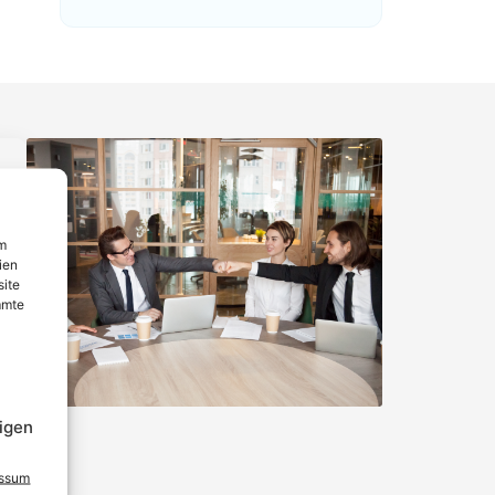
um
ien
site
mmte
igen
essum