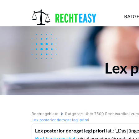
RATG
Alle
Anwälte
Ratgeber
News
Lex p
Rechtsgebiete
Ratgeber: Über 7500 Rechtsartikel zu
Lex posterior derogat legi priori
Lex posterior derogat legi priori
lat.: “„Das jüng
Rechtswissenschaft
ein allgemeiner Grundsatz, d