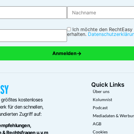
Ich möchte den RechtEasy
erhalten.
Datenschutzerkläru
→
Anmelden
Quick Links
Über uns
 größtes kostenloses
Kolumnist
rk für den schnellen,
Podcast
ndierten Zugriff auf:
Mediadaten & Werbu
AGB
empfehlungen,
Cookies
n & Rechtsfragen u.v.m