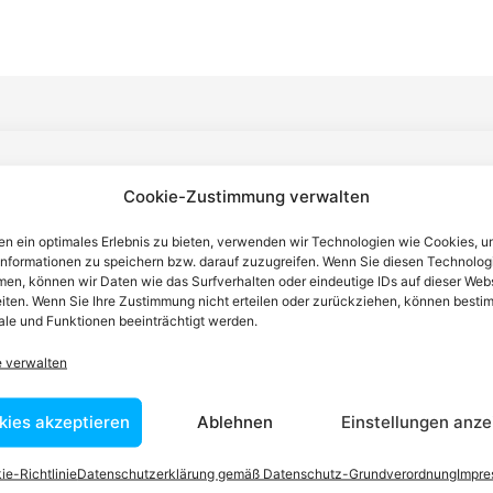
n einen Anwalt finden, der auf Ihr
Cookie-Zustimmung verwalten
blem spezialisiert ist
n ein optimales Erlebnis zu bieten, verwenden wir Technologien wie Cookies, 
informationen zu speichern bzw. darauf zuzugreifen. Wenn Sie diesen Technolog
en, können wir Daten wie das Surfverhalten oder eindeutige IDs auf dieser Web
iten. Wenn Sie Ihre Zustimmung nicht erteilen oder zurückziehen, können besti
tin ist dafür da, über Rechtsfragen zu beraten und Klienten vor
le und Funktionen beeinträchtigt werden.
nstleistungen im Bereich der Rechtsberatung zu erbringen und
Wissen kennt er alle relevanten Herausforderungen dieses Systems
e verwalten
rtraut.
kies akzeptieren
Ablehnen
Einstellungen anze
ie-Richtlinie
Datenschutzerklärung gemäß Datenschutz-Grundverordnung
Impr
tEasy-Team -Best Choice der Anwälte in Österreich