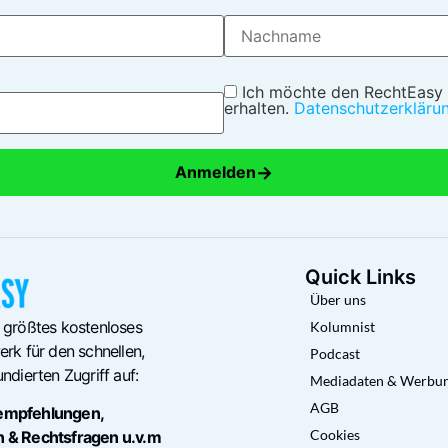
Ich möchte den RechtEasy
erhalten.
Datenschutzerkläru
→
Anmelden
Quick Links
Über uns
 größtes kostenloses
Kolumnist
rk für den schnellen,
Podcast
ndierten Zugriff auf:
Mediadaten & Werbu
AGB
empfehlungen,
Cookies
n & Rechtsfragen u.v.m