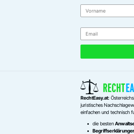
RechtEasy.at:
Österreichs
juristisches Nachschlagewe
einfachen und technisch fu
die besten
Anwalts
Begriffserklärunge