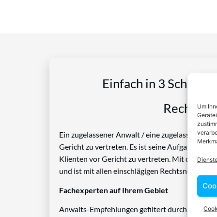
Einfach in 3 Schritte
Rechtspro
Um Ihne
Geräte
zustimm
verarbe
Ein zugelassener Anwalt / eine zugelassen Anwäl
Merkma
Gericht zu vertreten. Es ist seine Aufgabe, Die
Klienten vor Gericht zu vertreten. Mit diesem 
Dienst
und ist mit allen einschlägigen Rechtsnormen ve
Coo
Fachexperten auf Ihrem Gebiet
Cook
Anwalts-Empfehlungen gefiltert durch das Rech