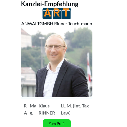
Kanzlei-Empfehlung
ANWALTGMBH Rinner Teuchtmann
R
Ma
Klaus
LL.M. (Int. Tax
A
g.
RINNER
Law)
Zum Profil