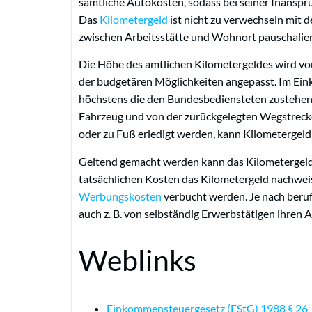
sämtliche Autokosten, sodass bei seiner Inansp
Das
Kilometergeld
ist nicht zu verwechseln mit d
zwischen Arbeitsstätte und Wohnort pauschaliert
Die Höhe des amtlichen Kilometergeldes wird vo
der budgetären Möglichkeiten angepasst. Im Einko
höchstens die den Bundesbediensteten zustehend
Fahrzeug und von der zurückgelegten Wegstrecke 
oder zu Fuß erledigt werden, kann Kilometergel
Geltend gemacht werden kann das Kilometergeld
tatsächlichen Kosten das Kilometergeld nachweis
Werbungskosten
verbucht werden. Je nach beru
auch z. B. von selbständig Erwerbstätigen ihren 
Weblinks
Einkommensteuergesetz (EStG) 1988 § 26