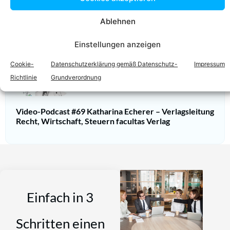
RA
Mag.
Manuel MOFIDIAN
Zum Profil
Ablehnen
Einstellungen anzeigen
Podcast
Cookie-
Datenschutzerklärung gemäß Datenschutz-
Impressum
Richtlinie
Grundverordnung
Video-Podcast #69 Katharina Echerer – Verlagsleitung
Recht, Wirtschaft, Steuern facultas Verlag
Einfach in 3
Schritten einen