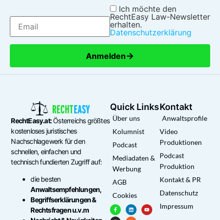
Ich möchte den
RechtEasy Law-Newsletter
erhalten.
Datenschutzerklärung
→
Anmelden
Quick Links
Kontakt
Über uns
Anwaltsprofile
RechtEasy.at:
Österreichs größtes
kostenloses juristisches
Kolumnist
Video
Nachschlagewerk für den
Produktionen
Podcast
schnellen, einfachen und
Podcast
Mediadaten &
technisch fundierten Zugriff auf:
Produktion
Werbung
die besten
Kontakt & PR
AGB
Anwaltsempfehlungen,
Datenschutz
Cookies
Begriffserklärungen &
Impressum
Rechtsfragen u.v.m