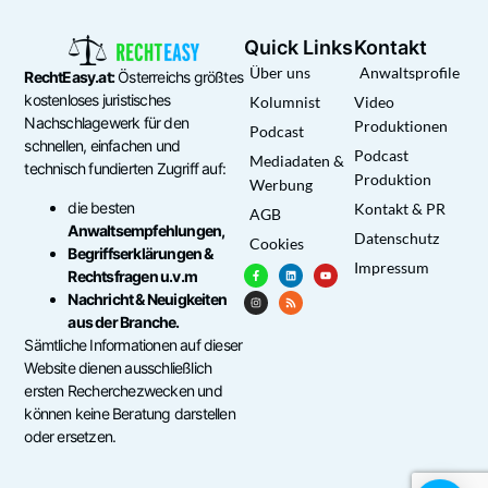
Quick Links
Kontakt
Über uns
Anwaltsprofile
RechtEasy.at:
Österreichs größtes
kostenloses juristisches
Kolumnist
Video
Nachschlagewerk für den
Produktionen
Podcast
schnellen, einfachen und
Podcast
Mediadaten &
technisch fundierten Zugriff auf:
Produktion
Werbung
die besten
Kontakt & PR
AGB
Anwaltsempfehlungen,
Datenschutz
Cookies
Begriffserklärungen &
Impressum
Rechtsfragen u.v.m
Nachricht & Neuigkeiten
aus der Branche.
Sämtliche Informationen auf dieser
Website dienen ausschließlich
ersten Recherchezwecken und
können keine Beratung darstellen
oder ersetzen.