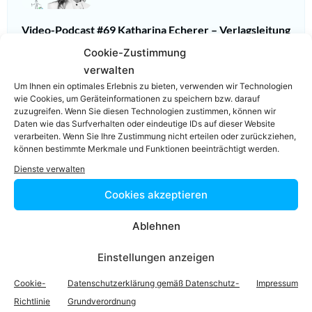
Video-Podcast #69 Katharina Echerer – Verlagsleitung
Recht, Wirtschaft, Steuern facultas Verlag
Cookie-Zustimmung
verwalten
Um Ihnen ein optimales Erlebnis zu bieten, verwenden wir Technologien
wie Cookies, um Geräteinformationen zu speichern bzw. darauf
zuzugreifen. Wenn Sie diesen Technologien zustimmen, können wir
Daten wie das Surfverhalten oder eindeutige IDs auf dieser Website
verarbeiten. Wenn Sie Ihre Zustimmung nicht erteilen oder zurückziehen,
Einfach in 3
können bestimmte Merkmale und Funktionen beeinträchtigt werden.
Dienste verwalten
Schritten einen
Cookies akzeptieren
Anwalt finden,
Ablehnen
der auf Ihr
Einstellungen anzeigen
Rechtsproblem
Cookie-
Datenschutzerklärung gemäß Datenschutz-
Impressum
Richtlinie
Grundverordnung