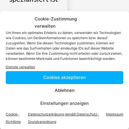
Ein zugelassener Anwalt /
Cookie-Zustimmung
eine zugelassen Anwältin ist
verwalten
dafür da, über Rechtsfragen
Um Ihnen ein optimales Erlebnis zu bieten, verwenden wir Technologien
zu beraten und Klienten vor
wie Cookies, um Geräteinformationen zu speichern bzw. darauf
Gericht zu vertreten. Es ist
zuzugreifen. Wenn Sie diesen Technologien zustimmen, können wir
Daten wie das Surfverhalten oder eindeutige IDs auf dieser Website
seine Aufgabe,
verarbeiten. Wenn Sie Ihre Zustimmung nicht erteilen oder zurückziehen,
Dienstleistungen im Bereich
können bestimmte Merkmale und Funktionen beeinträchtigt werden.
der Rechtsberatung zu
Dienste verwalten
erbringen und Klienten vor
Cookies akzeptieren
Gericht zu vertreten. Mit
diesem Wissen kennt er alle
Ablehnen
relevanten
Herausforderungen dieses
Einstellungen anzeigen
Systems und ist mit allen
Cookie-
Datenschutzerklärung gemäß Datenschutz-
Impressum
einschlägigen
Richtlinie
Grundverordnung
Rechtsnormen vertraut.