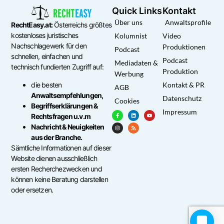
Quick Links
Kontakt
Über uns
Anwaltsprofile
RechtEasy.at:
Österreichs größtes
kostenloses juristisches
Kolumnist
Video
Nachschlagewerk für den
Produktionen
Podcast
schnellen, einfachen und
Podcast
Mediadaten &
technisch fundierten Zugriff auf:
Produktion
Werbung
die besten
Kontakt & PR
AGB
Anwaltsempfehlungen,
Datenschutz
Cookies
Begriffserklärungen &
Impressum
Rechtsfragen u.v.m
Nachricht & Neuigkeiten
aus der Branche.
Sämtliche Informationen auf dieser
Website dienen ausschließlich
ersten Recherchezwecken und
können keine Beratung darstellen
oder ersetzen.