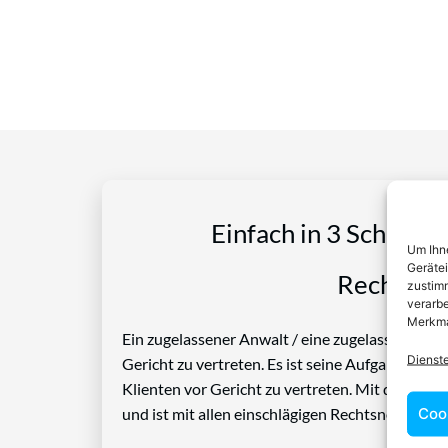
Einfach in 3 Schritte
Um Ihne
Geräte
Rechtspro
zustimm
verarbe
Merkma
Ein zugelassener Anwalt / eine zugelassen Anwäl
Dienst
Gericht zu vertreten. Es ist seine Aufgabe, Die
Klienten vor Gericht zu vertreten. Mit diesem 
Coo
und ist mit allen einschlägigen Rechtsnormen ve