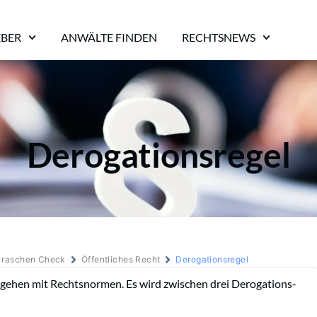
EBER
ANWÄLTE FINDEN
RECHTSNEWS
Derogationsregel
m raschen Check
Öffentliches Recht
Derogationsregel
mgehen mit Rechtsnormen. Es wird zwischen drei Derogations-