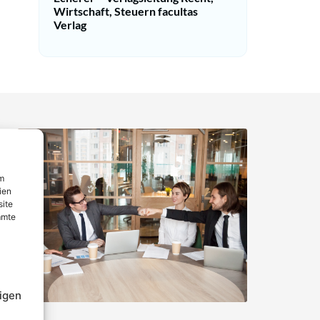
Wirtschaft, Steuern facultas
Verlag
um
ien
site
mmte
igen