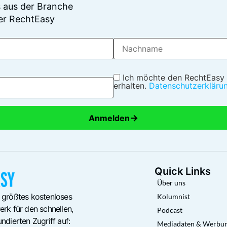
 aus der Branche
er RechtEasy
Ich möchte den RechtEasy
erhalten.
Datenschutzerkläru
→
Anmelden
Quick Links
Über uns
 größtes kostenloses
Kolumnist
rk für den schnellen,
Podcast
ndierten Zugriff auf:
Mediadaten & Werbu