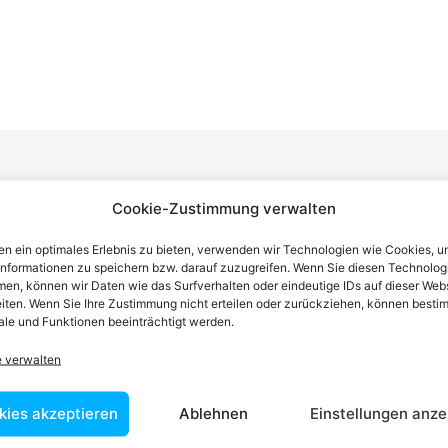
Cookie-Zustimmung verwalten
n einen Anwalt finden, der auf Ihr
n ein optimales Erlebnis zu bieten, verwenden wir Technologien wie Cookies, 
informationen zu speichern bzw. darauf zuzugreifen. Wenn Sie diesen Technolog
blem spezialisiert ist
en, können wir Daten wie das Surfverhalten oder eindeutige IDs auf dieser Web
iten. Wenn Sie Ihre Zustimmung nicht erteilen oder zurückziehen, können besti
le und Funktionen beeinträchtigt werden.
tin ist dafür da, über Rechtsfragen zu beraten und Klienten vor
e verwalten
nstleistungen im Bereich der Rechtsberatung zu erbringen und
Wissen kennt er alle relevanten Herausforderungen dieses Systems
kies akzeptieren
Ablehnen
Einstellungen anze
rtraut.