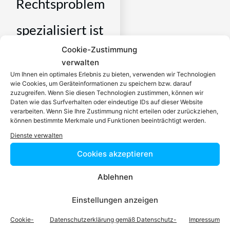
Rechtsproblem
spezialisiert ist
Cookie-Zustimmung
Ein zugelassener Anwalt /
verwalten
eine zugelassen Anwältin ist
Um Ihnen ein optimales Erlebnis zu bieten, verwenden wir Technologien
dafür da, über Rechtsfragen
wie Cookies, um Geräteinformationen zu speichern bzw. darauf
zuzugreifen. Wenn Sie diesen Technologien zustimmen, können wir
zu beraten und Klienten vor
Daten wie das Surfverhalten oder eindeutige IDs auf dieser Website
Gericht zu vertreten. Es ist
verarbeiten. Wenn Sie Ihre Zustimmung nicht erteilen oder zurückziehen,
können bestimmte Merkmale und Funktionen beeinträchtigt werden.
seine Aufgabe,
Dienstleistungen im Bereich
Dienste verwalten
der Rechtsberatung zu
Cookies akzeptieren
erbringen und Klienten vor
Gericht zu vertreten. Mit
Ablehnen
diesem Wissen kennt er alle
relevanten
Einstellungen anzeigen
Herausforderungen dieses
Cookie-
Datenschutzerklärung gemäß Datenschutz-
Impressum
Systems und ist mit allen