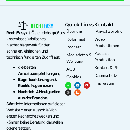
Quick Links
Kontakt
Über uns
Anwaltsprofile
RechtEasy.at:
Österreichs größtes
kostenloses juristisches
Kolumnist
Video
Nachschlagewerk für den
Produktionen
Podcast
schnellen, einfachen und
Podcast
Mediadaten &
technisch fundierten Zugriff auf:
Produktion
Werbung
die besten
Kontakt & PR
AGB
Anwaltsempfehlungen,
Datenschutz
Cookies
Begriffserklärungen &
Impressum
Rechtsfragen u.v.m
Nachricht & Neuigkeiten
aus der Branche.
Sämtliche Informationen auf dieser
Website dienen ausschließlich
ersten Recherchezwecken und
können keine Beratung darstellen
oder ersetzen.