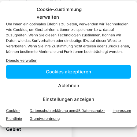
eine zugelassen Anwältin ist
Cookie-Zustimmung
dafür da, über Rechtsfragen
verwalten
zu beraten und Klienten vor
Um Ihnen ein optimales Erlebnis zu bieten, verwenden wir Technologien
Gericht zu vertreten. Es ist
wie Cookies, um Geräteinformationen zu speichern bzw. darauf
seine Aufgabe,
zuzugreifen. Wenn Sie diesen Technologien zustimmen, können wir
Dienstleistungen im Bereich
Daten wie das Surfverhalten oder eindeutige IDs auf dieser Website
verarbeiten. Wenn Sie Ihre Zustimmung nicht erteilen oder zurückziehen,
der Rechtsberatung zu
können bestimmte Merkmale und Funktionen beeinträchtigt werden.
erbringen und Klienten vor
Dienste verwalten
Gericht zu vertreten. Mit
diesem Wissen kennt er alle
Cookies akzeptieren
relevanten
Ablehnen
Herausforderungen dieses
Systems und ist mit allen
Einstellungen anzeigen
einschlägigen
Rechtsnormen vertraut.
Cookie-
Datenschutzerklärung gemäß Datenschutz-
Impressum
Richtlinie
Grundverordnung
Fachexperten auf Ihrem
Gebiet