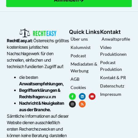
Quick Links
Kontakt
Über uns
Anwaltsprofile
RechtEasy.at:
Österreichs größtes
kostenloses juristisches
Kolumnist
Video
Nachschlagewerk für den
Produktionen
Podcast
schnellen, einfachen und
Podcast
Mediadaten &
technisch fundierten Zugriff auf:
Produktion
Werbung
die besten
Kontakt & PR
AGB
Anwaltsempfehlungen,
Datenschutz
Cookies
Begriffserklärungen &
Impressum
Rechtsfragen u.v.m
Nachricht & Neuigkeiten
aus der Branche.
Sämtliche Informationen auf dieser
Website dienen ausschließlich
ersten Recherchezwecken und
können keine Beratung darstellen