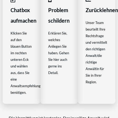
Chatbox
Problem
Zurücklehne
aufmachen
schildern
Unser Team
beurteilt Ihre
Klicken Sie
Erklären Sie,
Rechtsfrage
auf den
welches
und vermittelt
blauen Button
Anliegen Sie
den richtigen
im rechten
haben. Gehen
Anwalt/die
unteren Eck
Sie hier auch
richtige
und wählen
gerne ins
Anwältin für
aus, dass Sie
Detail.
Sie in Ihrer
eine
Region.
Anwaltsempfehlung
benötigen.
Die Vermittlung ist kostenlos. Der jeweilige Anwalt wird