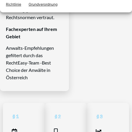
Systems und ist mit allen
Richtlinie
Grundverordnung
einschlägigen
Rechtsnormen vertraut.
Fachexperten auf Ihrem
Gebiet
Anwalts-Empfehlungen
gefiltert durch das
RechtEasy-Team -Best
Choice der Anwälte in
Österreich