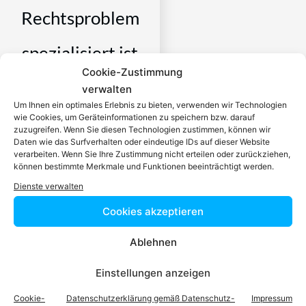
Rechtsproblem
spezialisiert ist
Cookie-Zustimmung
verwalten
Ein zugelassener Anwalt /
Um Ihnen ein optimales Erlebnis zu bieten, verwenden wir Technologien
eine zugelassen Anwältin ist
wie Cookies, um Geräteinformationen zu speichern bzw. darauf
dafür da, über Rechtsfragen
zuzugreifen. Wenn Sie diesen Technologien zustimmen, können wir
zu beraten und Klienten vor
Daten wie das Surfverhalten oder eindeutige IDs auf dieser Website
verarbeiten. Wenn Sie Ihre Zustimmung nicht erteilen oder zurückziehen,
Gericht zu vertreten. Es ist
können bestimmte Merkmale und Funktionen beeinträchtigt werden.
seine Aufgabe,
Dienste verwalten
Dienstleistungen im Bereich
der Rechtsberatung zu
Cookies akzeptieren
erbringen und Klienten vor
Ablehnen
Gericht zu vertreten. Mit
diesem Wissen kennt er alle
Einstellungen anzeigen
relevanten
Herausforderungen dieses
Cookie-
Datenschutzerklärung gemäß Datenschutz-
Impressum