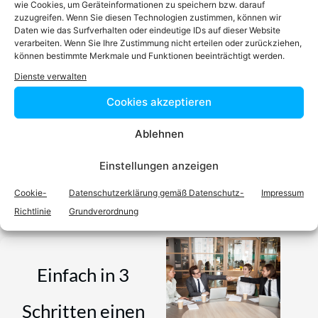
RA
Mag.
Paul Kessler
LL.M.
wie Cookies, um Geräteinformationen zu speichern bzw. darauf
zuzugreifen. Wenn Sie diesen Technologien zustimmen, können wir
Zum Profil
Daten wie das Surfverhalten oder eindeutige IDs auf dieser Website
verarbeiten. Wenn Sie Ihre Zustimmung nicht erteilen oder zurückziehen,
können bestimmte Merkmale und Funktionen beeinträchtigt werden.
Podcast
Dienste verwalten
Cookies akzeptieren
Ablehnen
Video-Podcast #69 Katharina Echerer – Verlagsleitung
Einstellungen anzeigen
Recht, Wirtschaft, Steuern facultas Verlag
Cookie-
Datenschutzerklärung gemäß Datenschutz-
Impressum
Richtlinie
Grundverordnung
Einfach in 3
Schritten einen