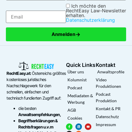
Ich möchte den
RechtEasy Law-Newsletter
erhalten.
Datenschutzerklärung
→
Anmelden
Quick Links
Kontakt
Über uns
Anwaltsprofile
RechtEasy.at:
Österreichs größtes
kostenloses juristisches
Kolumnist
Video
Nachschlagewerk für den
Produktionen
Podcast
schnellen, einfachen und
Podcast
Mediadaten &
technisch fundierten Zugriff auf:
Produktion
Werbung
die besten
Kontakt & PR
AGB
Anwaltsempfehlungen,
Datenschutz
Cookies
Begriffserklärungen &
Impressum
Rechtsfragen u.v.m