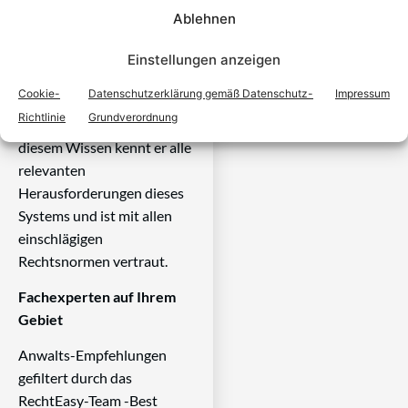
Gericht zu vertreten. Es ist
Ablehnen
seine Aufgabe,
Dienstleistungen im Bereich
Einstellungen anzeigen
der Rechtsberatung zu
Cookie-
Datenschutzerklärung gemäß Datenschutz-
Impressum
erbringen und Klienten vor
Richtlinie
Grundverordnung
Gericht zu vertreten. Mit
diesem Wissen kennt er alle
relevanten
Herausforderungen dieses
Systems und ist mit allen
einschlägigen
Rechtsnormen vertraut.
Fachexperten auf Ihrem
Gebiet
Anwalts-Empfehlungen
gefiltert durch das
RechtEasy-Team -Best