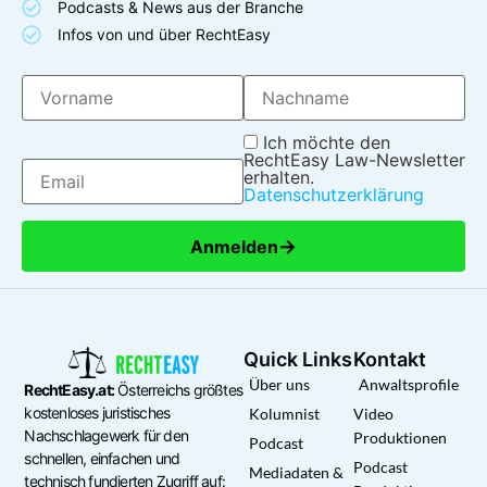
Podcasts & News aus der Branche
Infos von und über RechtEasy
Ich möchte den
RechtEasy Law-Newsletter
erhalten.
Datenschutzerklärung
→
Anmelden
Quick Links
Kontakt
Über uns
Anwaltsprofile
RechtEasy.at:
Österreichs größtes
kostenloses juristisches
Kolumnist
Video
Nachschlagewerk für den
Produktionen
Podcast
schnellen, einfachen und
Podcast
Mediadaten &
technisch fundierten Zugriff auf: