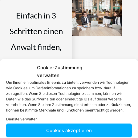
Einfach in 3
Schritten einen
Anwalt finden,
der auf Ihr
Cookie-Zustimmung
verwalten
Rechtsproblem
Um Ihnen ein optimales Erlebnis zu bieten, verwenden wir Technologien
wie Cookies, um Geräteinformationen zu speichern bzw. darauf
spezialisiert ist
zuzugreifen. Wenn Sie diesen Technologien zustimmen, können wir
Daten wie das Surfverhalten oder eindeutige IDs auf dieser Website
verarbeiten. Wenn Sie Ihre Zustimmung nicht erteilen oder zurückziehen,
Ein zugelassener Anwalt /
können bestimmte Merkmale und Funktionen beeinträchtigt werden.
eine zugelassen Anwältin ist
Dienste verwalten
dafür da, über Rechtsfragen
Cookies akzeptieren
zu beraten und Klienten vor