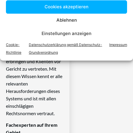
Ein zugelassener Anwalt /
Cookies akzeptieren
eine zugelassen Anwältin ist
dafür da, über Rechtsfragen
Ablehnen
zu beraten und Klienten vor
Gericht zu vertreten. Es ist
Einstellungen anzeigen
seine Aufgabe,
Cookie-
Datenschutzerklärung gemäß Datenschutz-
Impressum
Dienstleistungen im Bereich
Richtlinie
Grundverordnung
der Rechtsberatung zu
erbringen und Klienten vor
Gericht zu vertreten. Mit
diesem Wissen kennt er alle
relevanten
Herausforderungen dieses
Systems und ist mit allen
einschlägigen
Rechtsnormen vertraut.
Fachexperten auf Ihrem
Gebiet