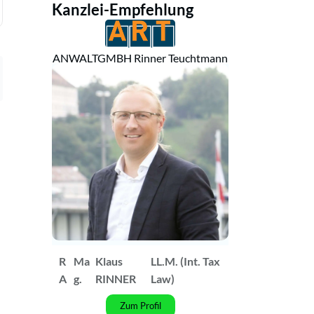
Kanzlei-Empfehlung
ANWALTGMBH Rinner Teuchtmann
R
Ma
Klaus
LL.M. (Int. Tax
A
g.
RINNER
Law)
Zum Profil