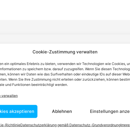
n einen Anwalt finden, der auf Ihr
Cookie-Zustimmung verwalten
blem spezialisiert ist
n ein optimales Erlebnis zu bieten, verwenden wir Technologien wie Cookies, 
informationen zu speichern bzw. darauf zuzugreifen. Wenn Sie diesen Technolog
en, können wir Daten wie das Surfverhalten oder eindeutige IDs auf dieser Web
iten. Wenn Sie Ihre Zustimmung nicht erteilen oder zurückziehen, können besti
tin ist dafür da, über Rechtsfragen zu beraten und Klienten vor
le und Funktionen beeinträchtigt werden.
nstleistungen im Bereich der Rechtsberatung zu erbringen und
Wissen kennt er alle relevanten Herausforderungen dieses Systems
e verwalten
rtraut.
kies akzeptieren
Ablehnen
Einstellungen anze
ie-Richtlinie
Datenschutzerklärung gemäß Datenschutz-Grundverordnung
Impr
tEasy-Team -Best Choice der Anwälte in Österreich