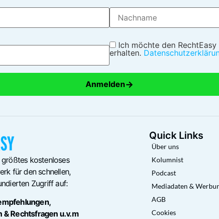
Ich möchte den RechtEasy
erhalten.
Datenschutzerkläru
→
Anmelden
Quick Links
Über uns
 größtes kostenloses
Kolumnist
rk für den schnellen,
Podcast
ndierten Zugriff auf:
Mediadaten & Werbu
AGB
empfehlungen,
Cookies
n & Rechtsfragen u.v.m