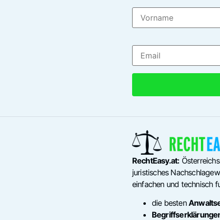
RechtEasy.at:
Österreichs
juristisches Nachschlagewe
einfachen und technisch fu
die besten
Anwalts
Begriffserklärunge