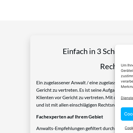
Einfach in 3 Schritte
Rechtspro
Um Ihne
Geräte
zustimm
verarbe
Ein zugelassener Anwalt / eine zugelassen Anwäl
Merkma
Gericht zu vertreten. Es ist seine Aufgabe, Die
Klienten vor Gericht zu vertreten. Mit diesem 
Dienst
und ist mit allen einschlägigen Rechtsnormen ve
Coo
Fachexperten auf Ihrem Gebiet
Cook
Anwalts-Empfehlungen gefiltert durch das Rech