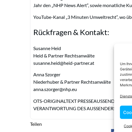
Jahr den „NHP News Alert“, sowie monatliche Ku
YouTube-Kanal „3 Minuten Umweltrecht“, wo über
Rückfragen & Kontakt:
Susanne Heid
Heid & Partner Rechtsanwälte
susanne.heid@heid-partner.at
Um Ihne
Geräte
Anna Szorger
zustimm
verarbe
Niederhuber & Partner Rechtsanwälte
Merkma
anna.szorger@nhp.eu
Dienst
OTS-ORIGINALTEXT PRESSEAUSSENDUNG UN
VERANTWORTUNG DES AUSSENDERS | NEF0
Coo
Teilen
Cook