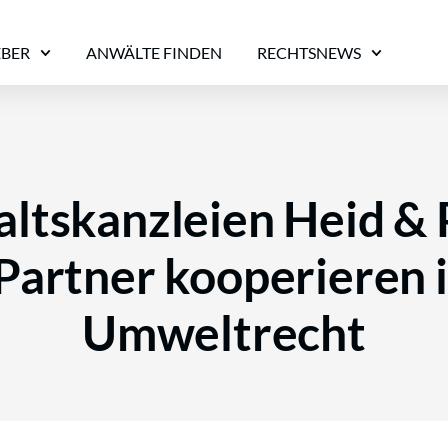
EBER
ANWÄLTE FINDEN
RECHTSNEWS
ltskanzleien Heid & 
Partner kooperieren 
Umweltrecht