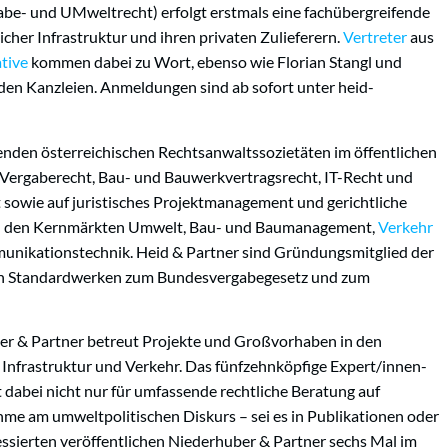
be- und UMweltrecht) erfolgt erstmals eine fachübergreifende
icher Infrastruktur und ihren privaten Zulieferern.
Vertreter
aus
tive
kommen dabei zu Wort, ebenso wie Florian Stangl und
den Kanzleien. Anmeldungen sind ab sofort unter heid-
enden österreichischen Rechtsanwaltssozietäten im öffentlichen
uf Vergaberecht, Bau- und Bauwerkvertragsrecht, IT-Recht und
 sowie auf juristisches Projektmanagement und gerichtliche
i in den Kernmärkten Umwelt, Bau- und Baumanagement,
Verkehr
unikationstechnik. Heid & Partner sind Gründungsmitglied der
 Standardwerken zum Bundesvergabegesetz und zum
r & Partner betreut Projekte und Großvorhaben in den
e, Infrastruktur und Verkehr. Das fünfzehnköpfige Expert/innen-
dabei nicht nur für umfassende rechtliche Beratung auf
hme am umweltpolitischen Diskurs – sei es in Publikationen oder
essierten veröffentlichen Niederhuber & Partner sechs Mal im