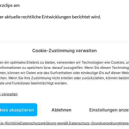
rzclips am
 aktuelle rechtliche Entwicklungen berichtet wird.
Cookie-Zustimmung verwalten
n ein optimales Erlebnis zu bieten, verwenden wir Technologien wie Cookies, 
informationen zu speichern bzw. darauf zuzugreifen. Wenn Sie diesen Technolog
en, können wir Daten wie das Surfverhalten oder eindeutige IDs auf dieser Web
iten. Wenn Sie Ihre Zustimmung nicht erteilen oder zurückziehen, können besti
le und Funktionen beeinträchtigt werden.
e verwalten
TER AUSSCHLIESSLICHER INHALTLICHER
005
kies akzeptieren
Ablehnen
Einstellungen anze
ie-Richtlinie
Datenschutzerklärung gemäß Datenschutz-Grundverordnung
Impr