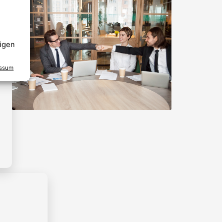
igen
essum