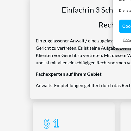
Einfach in 3 Schritte
Dienst
Rechtspro
Coo
Cook
Ein zugelassener Anwalt / eine zugelassen Anwäl
Gericht zu vertreten. Es ist seine Aufgabe, Die
Klienten vor Gericht zu vertreten. Mit diesem 
und ist mit allen einschlägigen Rechtsnormen ve
Fachexperten auf Ihrem Gebiet
Anwalts-Empfehlungen gefiltert durch das Rech