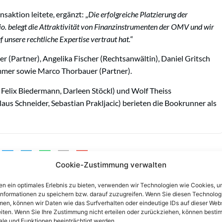
saktion leitete, ergänzt: „
Die erfolgreiche Platzierung der
 belegt die Attraktivität von Finanzinstrumenten der OMV und wir
f unsere rechtliche Expertise vertraut hat.
“
(Partner), Angelika Fischer (Rechtsanwältin), Daniel Gritsch
mer sowie Marco Thorbauer (Partner).
Felix Biedermann, Darleen Stöckl) und Wolf Theiss
aus Schneider, Sebastian Prakljacic) berieten die Bookrunner als
Cookie-Zustimmung verwalten
n ein optimales Erlebnis zu bieten, verwenden wir Technologien wie Cookies, 
informationen zu speichern bzw. darauf zuzugreifen. Wenn Sie diesen Technolog
en, können wir Daten wie das Surfverhalten oder eindeutige IDs auf dieser Web
iten. Wenn Sie Ihre Zustimmung nicht erteilen oder zurückziehen, können besti
le und Funktionen beeinträchtigt werden.