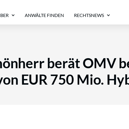
EBER
ANWÄLTE FINDEN
RECHTSNEWS
hönherr berät OMV be
von EUR 750 Mio. Hy