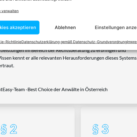
n einen Anwalt finden, der auf Ihr
e verwalten
blem spezialisiert ist
kies akzeptieren
Ablehnen
Einstellungen anze
ie-Richtlinie
Datenschutzerklärung gemäß Datenschutz-Grundverordnung
Impr
tin ist dafür da, über Rechtsfragen zu beraten und Klienten vor
nstleistungen im Bereich der Rechtsberatung zu erbringen und
Wissen kennt er alle relevanten Herausforderungen dieses Systems
rtraut.
tEasy-Team -Best Choice der Anwälte in Österreich