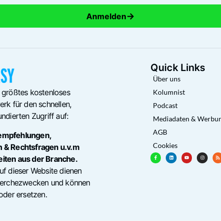
→
Anmelden
Quick Links
Über uns
 größtes kostenloses
Kolumnist
rk für den schnellen,
Podcast
ndierten Zugriff auf:
Mediadaten & Werbu
AGB
empfehlungen,
Cookies
n & Rechtsfragen u.v.m
eiten aus der Branche.
uf dieser Website dienen
cherchezwecken und können
oder ersetzen.