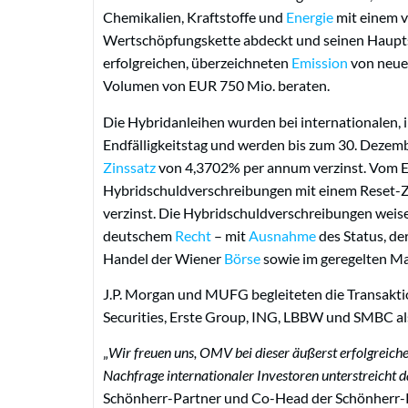
Chemikalien, Kraftstoffe und
Energie
mit einem v
Wertschöpfungskette abdeckt und seinen Hauptsi
erfolgreichen, überzeichneten
Emission
von neuen
Volumen von EUR 750 Mio. beraten.
Die Hybridanleihen wurden bei internationalen, i
Endfälligkeitstag und werden bis zum 30. Dezemb
Zinssatz
von 4,3702% per annum verzinst. Vom Er
Hybridschuldverschreibungen mit einem Reset-Zi
verzinst. Die Hybridschuldverschreibungen weise
deutschem
Recht
– mit
Ausnahme
des Status, de
Handel der Wiener
Börse
sowie im geregelten Ma
J.P. Morgan und MUFG begleiteten die Transaktio
Securities, Erste Group, ING, LBBW und SMBC al
„
Wir freuen uns, OMV bei dieser äußerst erfolgreiche
Nachfrage internationaler Investoren unterstreicht d
Schönherr-Partner und Co-Head der Schönherr-K