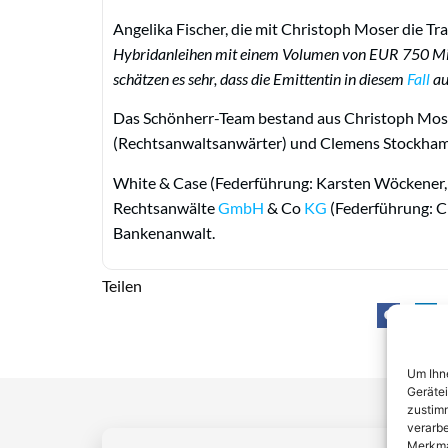
Angelika Fischer, die mit Christoph Moser die Tran
Hybridanleihen mit einem Volumen von EUR 750 Mio.
schätzen es sehr, dass die Emittentin in diesem
Fall
au
Das Schönherr-Team bestand aus Christoph Moser 
(Rechtsanwaltsanwärter) und Clemens Stockham
White & Case (Federführung: Karsten Wöckener, 
Rechtsanwälte
GmbH
& Co
KG
(Federführung: Cl
Bankenanwalt.
Teilen
Um Ihne
Geräte
zustimm
verarbe
Merkma