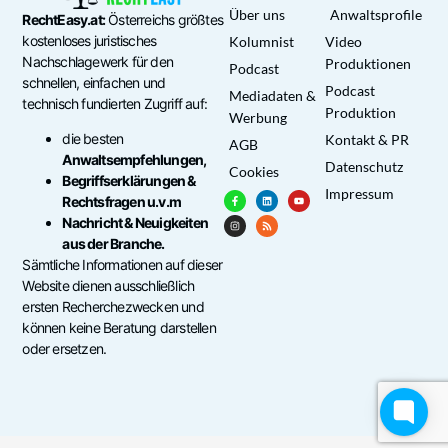
Über uns
Anwaltsprofile
RechtEasy.at:
Österreichs größtes
kostenloses juristisches
Kolumnist
Video
Nachschlagewerk für den
Produktionen
Podcast
schnellen, einfachen und
Podcast
Mediadaten &
technisch fundierten Zugriff auf:
Produktion
Werbung
die besten
Kontakt & PR
AGB
Anwaltsempfehlungen,
Datenschutz
Cookies
Begriffserklärungen &
Impressum
Rechtsfragen u.v.m
Nachricht & Neuigkeiten
aus der Branche.
Sämtliche Informationen auf dieser
Website dienen ausschließlich
ersten Recherchezwecken und
können keine Beratung darstellen
oder ersetzen.