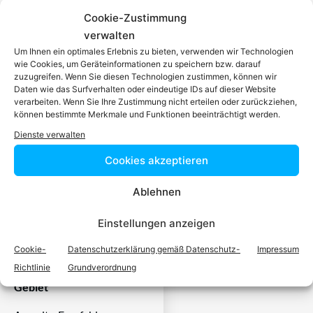
dafür da, über Rechtsfragen
Cookie-Zustimmung
zu beraten und Klienten vor
verwalten
Gericht zu vertreten. Es ist
Um Ihnen ein optimales Erlebnis zu bieten, verwenden wir Technologien
wie Cookies, um Geräteinformationen zu speichern bzw. darauf
seine Aufgabe,
zuzugreifen. Wenn Sie diesen Technologien zustimmen, können wir
Dienstleistungen im Bereich
Daten wie das Surfverhalten oder eindeutige IDs auf dieser Website
der Rechtsberatung zu
verarbeiten. Wenn Sie Ihre Zustimmung nicht erteilen oder zurückziehen,
können bestimmte Merkmale und Funktionen beeinträchtigt werden.
erbringen und Klienten vor
Dienste verwalten
Gericht zu vertreten. Mit
diesem Wissen kennt er alle
Cookies akzeptieren
relevanten
Herausforderungen dieses
Ablehnen
Systems und ist mit allen
Einstellungen anzeigen
einschlägigen
Rechtsnormen vertraut.
Cookie-
Datenschutzerklärung gemäß Datenschutz-
Impressum
Richtlinie
Grundverordnung
Fachexperten auf Ihrem
Gebiet