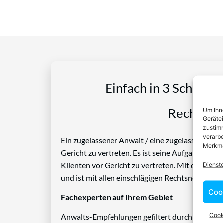
Einfach in 3 Schritte
Rechtspro
Um Ihne
Geräte
zustimm
verarbe
Ein zugelassener Anwalt / eine zugelassen Anwäl
Merkma
Gericht zu vertreten. Es ist seine Aufgabe, Die
Klienten vor Gericht zu vertreten. Mit diesem 
Dienst
und ist mit allen einschlägigen Rechtsnormen ve
Coo
Fachexperten auf Ihrem Gebiet
Cook
Anwalts-Empfehlungen gefiltert durch das Rech