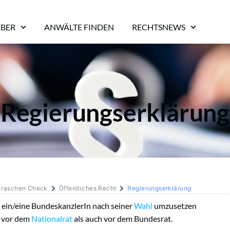
EBER
ANWÄLTE FINDEN
RECHTSNEWS
Regierungserklärung
m raschen Check
Öffentliches Recht
Regierungserklärung
 ein/eine BundeskanzlerIn nach seiner
Wahl
umzusetzen
 vor dem
Nationalrat
als auch vor dem Bundesrat.