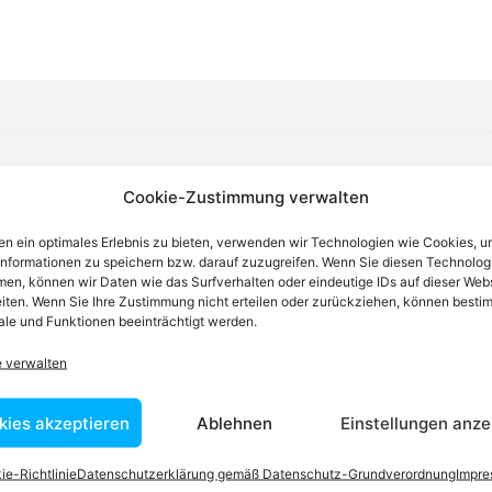
n einen Anwalt finden, der auf Ihr
Cookie-Zustimmung verwalten
blem spezialisiert ist
n ein optimales Erlebnis zu bieten, verwenden wir Technologien wie Cookies, 
informationen zu speichern bzw. darauf zuzugreifen. Wenn Sie diesen Technolog
en, können wir Daten wie das Surfverhalten oder eindeutige IDs auf dieser Web
iten. Wenn Sie Ihre Zustimmung nicht erteilen oder zurückziehen, können besti
tin ist dafür da, über Rechtsfragen zu beraten und Klienten vor
le und Funktionen beeinträchtigt werden.
nstleistungen im Bereich der Rechtsberatung zu erbringen und
Wissen kennt er alle relevanten Herausforderungen dieses Systems
e verwalten
rtraut.
kies akzeptieren
Ablehnen
Einstellungen anze
ie-Richtlinie
Datenschutzerklärung gemäß Datenschutz-Grundverordnung
Impr
tEasy-Team -Best Choice der Anwälte in Österreich