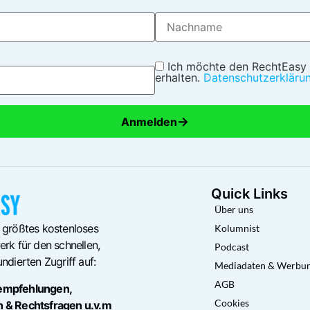
Ich möchte den RechtEasy
erhalten.
Datenschutzerkläru
→
Anmelden
Quick Links
Über uns
 größtes kostenloses
Kolumnist
rk für den schnellen,
Podcast
ndierten Zugriff auf:
Mediadaten & Werbu
AGB
empfehlungen,
Cookies
n & Rechtsfragen u.v.m