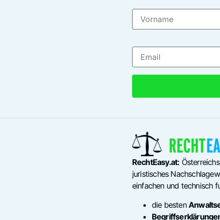
RechtEasy.at:
Österreichs
juristisches Nachschlagewe
einfachen und technisch fu
die besten
Anwalts
Begriffserklärunge