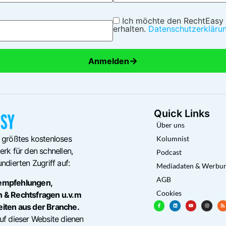
Ich möchte den RechtEasy
erhalten.
Datenschutzerkläru
→
Anmelden
Quick Links
Über uns
 größtes kostenloses
Kolumnist
rk für den schnellen,
Podcast
ndierten Zugriff auf:
Mediadaten & Werbu
AGB
empfehlungen,
Cookies
n & Rechtsfragen u.v.m
eiten aus der Branche.
uf dieser Website dienen