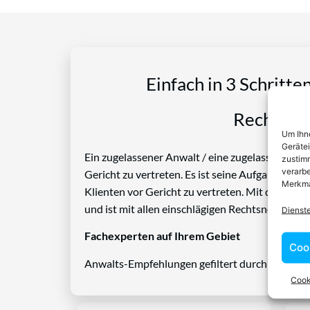
Einfach in 3 Schritte
Rechtspro
Um Ihne
Geräte
Ein zugelassener Anwalt / eine zugelassen Anwäl
zustimm
verarbe
Gericht zu vertreten. Es ist seine Aufgabe, Die
Merkma
Klienten vor Gericht zu vertreten. Mit diesem 
und ist mit allen einschlägigen Rechtsnormen ve
Dienst
Fachexperten auf Ihrem Gebiet
Coo
Anwalts-Empfehlungen gefiltert durch das Rech
Cook