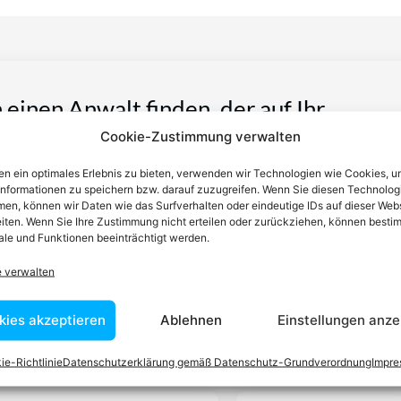
n einen Anwalt finden, der auf Ihr
Cookie-Zustimmung verwalten
blem spezialisiert ist
n ein optimales Erlebnis zu bieten, verwenden wir Technologien wie Cookies, 
informationen zu speichern bzw. darauf zuzugreifen. Wenn Sie diesen Technolog
tin ist dafür da, über Rechtsfragen zu beraten und Klienten vor
en, können wir Daten wie das Surfverhalten oder eindeutige IDs auf dieser Web
iten. Wenn Sie Ihre Zustimmung nicht erteilen oder zurückziehen, können besti
nstleistungen im Bereich der Rechtsberatung zu erbringen und
le und Funktionen beeinträchtigt werden.
Wissen kennt er alle relevanten Herausforderungen dieses Systems
rtraut.
e verwalten
kies akzeptieren
Ablehnen
Einstellungen anze
tEasy-Team -Best Choice der Anwälte in Österreich
ie-Richtlinie
Datenschutzerklärung gemäß Datenschutz-Grundverordnung
Impr